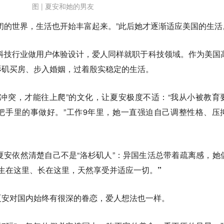
图 | 夏安和她的男友
闭的世界，生活也开始丰富起来。”此后她才逐渐适应美国的生活
入科技行业做用户体验设计，爱人同样就职于科技领域。作为美国
杉矶买房、步入婚姻，过着殷实稳定的生活。
冲突，才能往上爬”的文化，让夏安极度不适：“我从小被教育
把手里的事做好。”工作9年里，她一直强迫自己调整性格、压
夏安依然清楚自己不是“洛杉矶人”：异国生活总带着疏离感，她
们生在这里、长在这里，天然享受并适应一切。”
夏安对国内始终有很深的眷恋，爱人想法也一样。