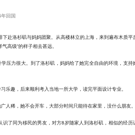
25年回国
人安排下赴洛杉矶与妈妈团聚。从高楼林立的上海，来到遍布木质平
洋气高级”的样子相去甚远。
升学压力很大。到了洛杉矶，妈妈给了她完全自由的环境，支持
学习乐趣，后来顺利考入当地一所大学，读完平面设计专业。
地广人稀，她不会开车，大部分时间只能待在家里，没什么朋友
她认识了同为移民的男友，对方8岁随家人到洛杉矶，相似的经历