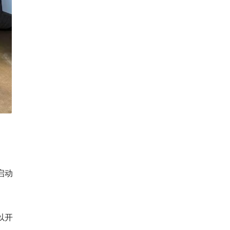
启动
以开