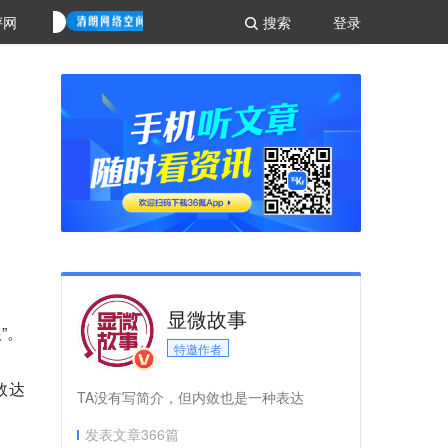
评网
搜索
登录
显微故事
”。
特邀作者
数达
TA没有写简介，但内敛也是一种表达
发表文章
366
篇