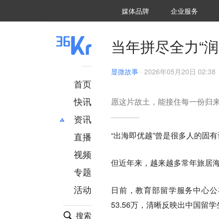
36氪Auto
数字时氪
企业号
未来消费
智能涌现
未来城市
启动Power on
媒体品牌
企业服务
企服点评
36氪出海
36氪研究院
潮生TIDE
36氪企服点评
36Kr研究院
36氪财经
职场bonus
36碳
后浪研究所
36Kr创新咨询
暗涌Waves
硬氪
氪睿研究院
当年拼尽全力“
显微故事
·
2026年05月20日 02:38
首页
快讯
愿这片故土，能接住每一份归
资讯
“出海即优越”曾是很多人的固
直播
最新
推荐
创投
财经
视频
但近年来，越来越多常年旅居海
汽车
AI
专题
科技
项目推荐
活动
日前，教育部留学服务中心公布
专精特新
安徽
53.56万，清晰反映出中国留
搜索