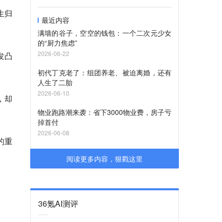
生归
最近内容
满墙的谷子，空空的钱包：一个二次元少女
的“厨力焦虑”
2026-06-22
发凸
初代丁克老了：组团养老、被迫离婚，还有
人生了二胎
2026-06-10
，却
物业跑路潮来袭：省下3000物业费，房子亏
掉首付
2026-06-08
的重
阅读更多内容，狠戳这里
36氪AI测评