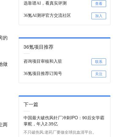
选靠谱AI，看真实评测
查看
36氪AI测评官方交流社区
加入
房的
36氪项目推荐
咨询项目审核和入驻
联系
她做
36氪项目推荐订阅号
关注
下一篇
。
中国最大破伤风针厂冲刺IPO：90后女学霸
掌舵，年入2.35亿
让两
不只破伤风:老药厂要做全球抗血清平台。