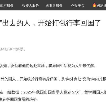
创投发布
项目推荐
核心服务
LP源计划
政府服务
投资人服务
创业者服务
创投平台
AI测
36氪Pro
VClub
VClub投资机构库
创投氪堂
城市之窗
投资机构职位推介
企业入驻
投资人认证
润”出去的人，开始打包行李回国了
来的期许与热爱。
有认知，驱动着他们远赴重洋，将异国生活视为人生最优解。
外的国人，开始收拾行囊转身归国，从“向外奔赴”变为“向内扎根
一组数据：2025年我国出国留学人数超57万，留学回国人
学生选择回国发展的趋势。