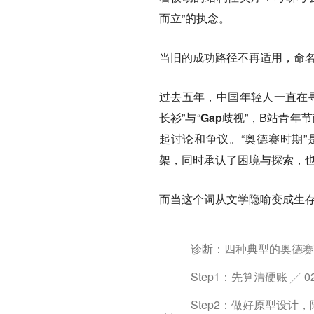
而立”的执念。
当旧的成功路径不再适用，命
过去五年，中国年轻人一直在寻
长衫
”与“
Gap歧视
”，B站青年节
起讨论和争议。“
奥德赛时期
架，同时承认了困境与探索
，
而当这个词从文学隐喻变成生
诊断：四种典型的奥德赛画
Step1：先算清硬账 ╱ 0
Step2：做好原型设计，