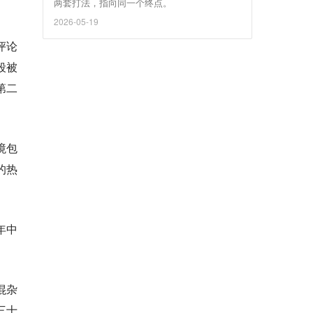
两套打法，指向同一个终点。
2026-05-19
评论
段被
第二
境包
的热
年中
混杂
三十