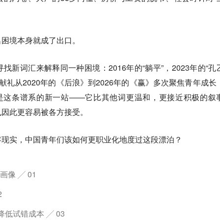
名困境本身就成了出口。
找新词汇来解释同一种困境：2016年的“
躺平
”，2023年的“
孔
献礼从2020年的
《后浪》
到2026年的
《赢》
多次聚焦青年成长
”是这条谱系的新一站——
它比其他词更温和，更接近积极的叙
也因此更容易被各方接受。
存现实，中国青年们该如何
更职业化地度过这段漂泊
？
像 ╱ 01
2
降低试错成本 ╱ 03