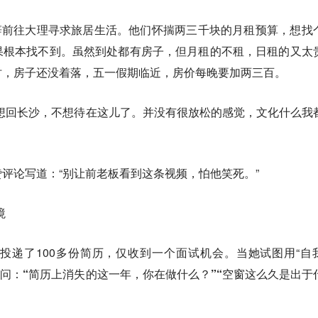
裸辞前往大理寻求旅居生活。他们怀揣两三千块的月租预算，想找
果根本找不到。虽然到处都有房子，但月租的不租，日租的又太
时，房子还没着落，五一假期临近，房价每晚要加两三百。
想回长沙，不想待在这儿了。
并没有很放松的感觉，文化什么我
评论写道：“别让前老板看到这条视频，怕他笑死。”
境
个月投递了100多份简历，仅收到一个面试机会。当她试图用“自
追问：
“简历上消失的这一年，你在做什么？”“空窗这么久是出于