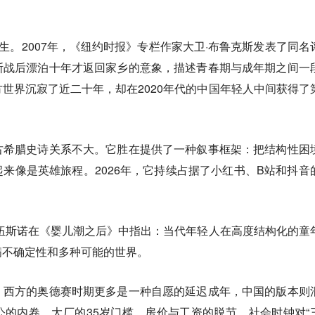
原生。2007年，《纽约时报》专栏作家大卫·布鲁克斯发表了同名
斯战后漂泊十年才返回家乡的意象，描述青春期与成年期之间一
世界沉寂了近二十年，却在2020年代的中国年轻人中间获得了
古希腊史诗关系不大。它胜在提供了一种叙事框架：把结构性困
来像是英雄旅程。2026年，它持续占据了小红书、B站和抖音
伍斯诺在《婴儿潮之后》中指出：当代年轻人在高度结构化的童
满不确定性和多种可能的世界。
。西方的奥德赛时期更多是一种自愿的延迟成年，中国的版本则
的内卷、大厂的35岁门槛、房价与工资的脱节、社会时钟对“