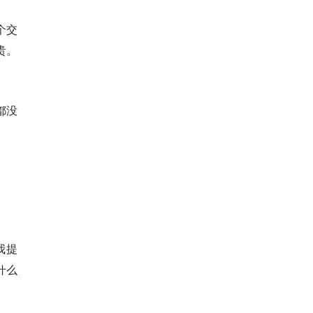
个交
贵。
都没
我提
什么