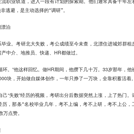
主流职业轨道，进入一段有计划的探索期。他们通常具备十年左
绝非逃避，是主动选择的“调研”
。
期漂泊
系毕业。考研北大失败，考公成绩至今未查，北漂住进城郊群租
房产中介、地推员、快递、HR都做过。
循环。”他这样回忆。做HR期间，他攒下几十万。33岁那年，他
000块，开始做自媒体创作，一年只挣了一万块，全靠积蓄活着
述自己“失败”经历的视频，考研出分后数据突然上涨，上了热门。
经历，那条
“名校毕业几年，考不上编，考不上研，考不上公，
数万点赞。
差