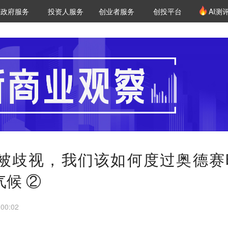
创投发布
项目推荐
核心服务
LP源计划
政府服务
投资人服务
创业者服务
创投平台
AI测
36氪Pro
VClub
VClub投资机构库
创投氪堂
城市之窗
投资机构职位推介
企业入驻
投资人认证
ap被歧视，我们该如何度过奥德赛
气候 ②
00:02