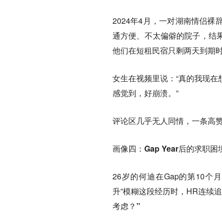
2024年4月，一对湖南情侣
通方便、不太偏僻的院子，结
他们在短租民宿只剩两天到期
女生在视频里说：“真的我现在
感觉到，好崩溃。
”
评论区几乎无人同情，一条高赞
画像四：Gap Year后的求职困
26岁的何迪在Gap的第10
升”模糊这段经历时，HR连续
考虑？”