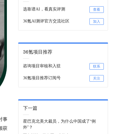
选靠谱AI，看真实评测
查看
36氪AI测评官方交流社区
加入
36氪项目推荐
咨询项目审核和入驻
联系
36氪项目推荐订阅号
关注
下一篇
对事
星巴克北美大裁员，为什么中国成了“例
外”？
频获