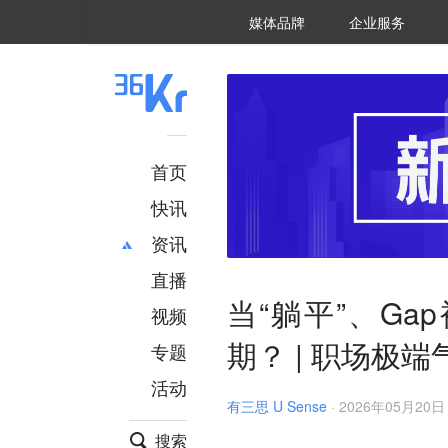
36氪Auto
数字时氪
企业号
未来消费
智能涌现
未来城市
启动Power on
媒体品牌
企业服务
企服点评
36氪出海
36氪研究院
潮生TIDE
36氪企服点评
36Kr研究院
36氪财经
职场bonus
36碳
后浪研究所
36Kr创新咨询
暗涌Waves
硬氪
氪睿研究院
首页
快讯
资讯
直播
最新
推荐
当“躺平”、G
创投
财经
视频
汽车
AI
期？ | 职场极端
专题
科技
项目推荐
活动
专精特新
安徽
有三思 U Sense
·
2026年05月20日 
搜索