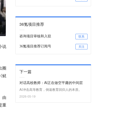
36氪项目推荐
咨询项目审核和入驻
联系
小说
36氪项目推荐订阅号
关注
出圈
下一篇
《鱿
对话高校教师：AI正在做空平庸的中间层
AI冲击高等教育，倒逼教育回归人的本质。
2026-05-19
。由
是重