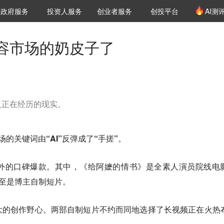
创投发布
项目推荐
核心服务
LP源计划
政府服务
投资人服务
创业者服务
创投平台
AI测
36氪Pro
VClub
VClub投资机构库
创投氪堂
城市之窗
投资机构职位推介
企业入驻
投资人认证
容市场的奶皮子了
人正在经历的现实。
场的关键词由“AI”反弹成了“手搓”。
外的口碑爆款。其中，《给阿嬷的情书》是全素人演员院线电
甚至是博主自制短片。
大的创作野心。两部自制短片不约而同地选择了长视频正在火热