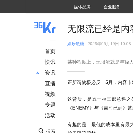
36氪Auto
数字时氪
企业号
未来消费
智能涌现
未来城市
启动Power on
媒体品牌
企业服务
企服点评
36氪出海
36氪研究院
潮生TIDE
36氪企服点评
36Kr研究院
36氪财经
职场bonus
36碳
后浪研究所
36Kr创新咨询
暗涌Waves
硬氪
氪睿研究院
无限流已经是内
娱乐硬糖
·
2026年05月19日 10:06
首页
快讯
某种程度上，无限流就是年轻
资讯
正所谓物极必反，
5月，内容市
直播
最新
推荐
创投
财经
视频
这背后，是五一档三部意料之
汽车
AI
专题
《ENEMY》与《吉时已到》
科技
项目推荐
活动
专精特新
安徽
有趣的是，最低的成本里有最
搜索