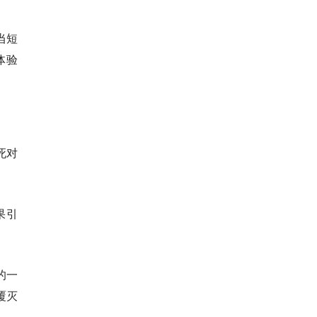
当短
体验
死对
果引
的一
覆灭