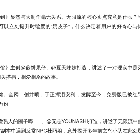
已到》显然与大制作毫无关系。无限流的核心卖点究竟是什么？
可以立刻提升时髦度的“奶皮子”，什么决定着用户的好奇心与
物馆》主创@煎饼果仔、@夏天妹妹打造，讲述了一对现实中是
闯关搭档，相爱相杀的故事。
键。全网二创井喷，于正挥泪安利，发酵至今，免费版已被红
4万份。
@爱黏人的圆子哔___、@无恙YOUNASHI打造，讲述了无限流中
宴”副本中遇到反常NPC杜丽娘，意外揭开多年前玄鸟小队在此处