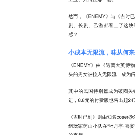
然而，《ENEMY》与《吉时
剧、长剧、乙游都看上了这块
感？
小成本无限流，味从何来
《ENEMY》由《逃离大英博
头的男女被拉入无限流，成为
其中的民国特别篇成为破圈关
进，8.8元的付费版也售出超2
《吉时已到》则由知名coser
组玩家药山小队在“牡丹亭·喜
的真相。