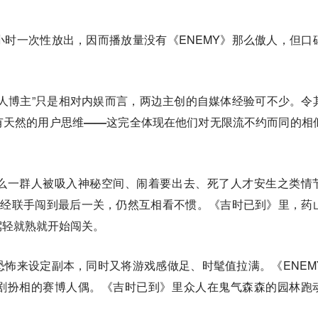
时一次性放出，因而播放量没有《ENEMY》那么傲人，但口
人博主”只是相对内娱而言，两边主创的自媒体经验可不少。
令
有天然的用户思维——这完全体现在他们对无限流不约而同的相
么一群人被吸入神秘空间、闹着要出去、死了人才安生之类情
已经联手闯到最后一关，仍然互相看不惯。《吉时已到》里，药
驾轻就熟就开始闯关。
怖来设定副本，同时又将游戏感做足、时髦值拉满。《ENEM
剧扮相的赛博人偶。《吉时已到》里众人在鬼气森森的园林跑