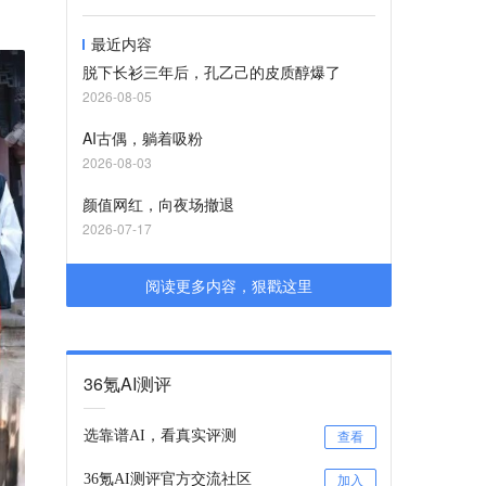
最近内容
脱下长衫三年后，孔乙己的皮质醇爆了
2026-08-05
AI古偶，躺着吸粉
2026-08-03
颜值网红，向夜场撤退
2026-07-17
阅读更多内容，狠戳这里
36氪AI测评
选靠谱AI，看真实评测
查看
36氪AI测评官方交流社区
加入