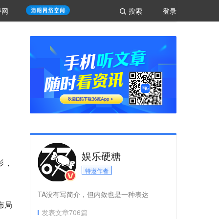
评网
搜索
登录
娱乐硬糖
影，
特邀作者
TA没有写简介，但内敛也是一种表达
布局
发表文章
706
篇