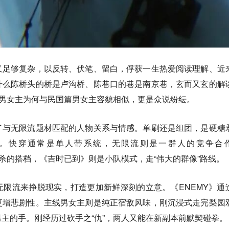
又足够复杂，以反转、伏笔、留白，俘获一生热爱阅读理解、近
什么陈桥头的桥是卢沟桥、陈巷口的巷是南京巷，玄而又玄的解
关男女主为何与民国篇男女主容貌相似，更是众说纷纭。
了与无限流题材匹配的人物关系与情感。单刷还是组团，是硬糖
。快穿通常是单人带系统，无限流则是一群人的竞争合
相杀的搭档，《吉时已到》则是小队模式，走“伟大的群像”路线。
限流来挣脱现实，打造更加新鲜深刻的立意。《ENEMY》通
更增悲剧性。主线男女主则是纯正宿敌风味，刚沉浸式走完梨园
主的手。刚经历过砍手之“仇”，两人又能在新副本前默契碰拳。