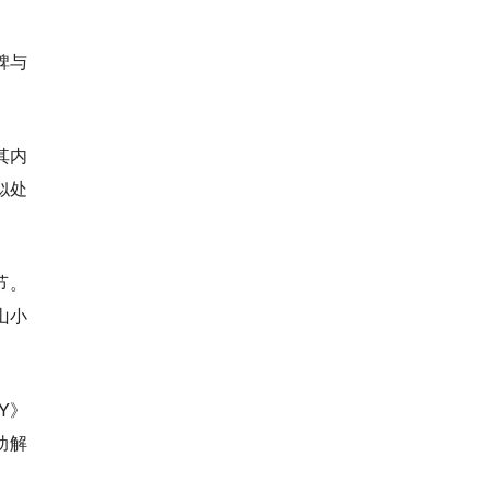
碑与
其内
似处
节。
山小
Y》
动解