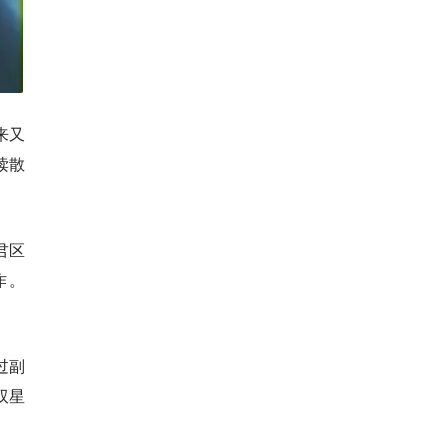
来又
读散
君区
作。
过副
双星