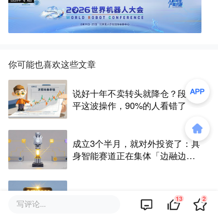
你可能也喜欢这些文章
说好十年不卖转头就降仓？段永
平这波操作，90%的人看错了
成立3个半月，就对外投资了：具
身智能赛道正在集体「边融边
投」
宇树发行市值600亿，梁文锋投了
13
2
写评论...