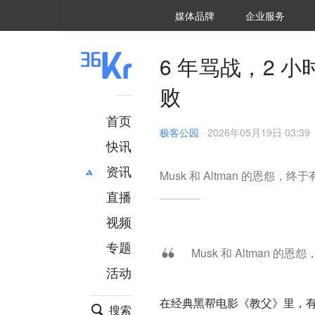
36氪Auto
数字时氪
企业号
未来消费
智能涌现
未来城市
启动Power on
媒体品牌
企业服务
企服点评
36氪出海
36氪研究院
潮生TIDE
36氪企服点评
36Kr研究院
36氪财经
职场bonus
36碳
后浪研究所
36Kr创新咨询
暗涌Waves
硬氪
氪睿研究院
6 年骂战，2 小
败
首页
极客公园
·
2026年05月19日 03:39
快讯
资讯
Musk 和 Altman 的恩怨
直播
最新
推荐
创投
财经
视频
汽车
AI
专题
Musk 和 Altman
科技
项目推荐
活动
专精特新
安徽
在经典黑帮电影《教父》里，
搜索