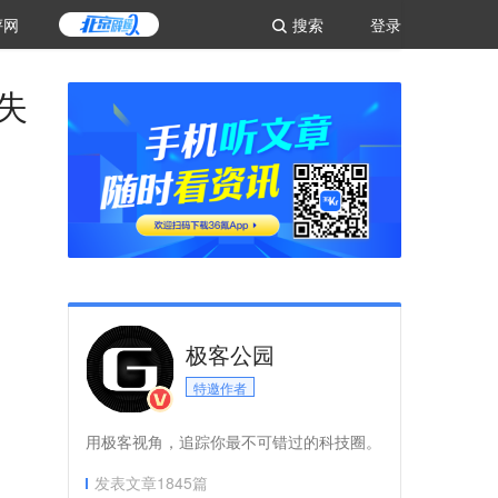
评网
搜索
登录
战失
极客公园
特邀作者
用极客视角，追踪你最不可错过的科技圈。
发表文章
1845
篇