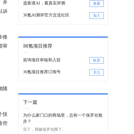
、并
选靠谱AI，看真实评测
查看
以诉
36氪AI测评官方交流社区
加入
步推
陪审
36氪项目推荐
咨询项目审核和入驻
联系
36氪项目推荐订阅号
关注
她随
下一篇
一个技
为什么家门口的商场里，总有一个保罗在散
步？
这些
完了，我被保罗包围了。