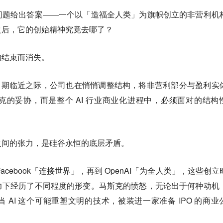
问题给出答案——一个以「造福全人类」为旗帜创立的非营利机
之后，它的创始精神究竟去哪了？
的结束而消失。
PO 窗口期临近之际，公司也在悄悄调整结构，将非营利部分与盈利实
的妥协，而是整个 AI 行业商业化进程中，必须面对的结构
之间的张力，是硅谷永恒的底层矛盾
。
cebook「连接世界」，再到 OpenAI「为全人类」，这些创立
力下经历了不同程度的形变。马斯克的愤怒，无论出于何种动机
 AI 这个可能重塑文明的技术，被装进一家准备 IPO 的商业