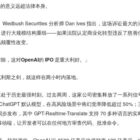
判决的意义远超法律本身。
ush Securities 分析师 Dan Ives 指出，这场诉讼最大
nAI 进行大规模结构重组——如果法院认定商业化转型违反了慈善
临颠覆性改变。
这对OpenAI的 IPO 是重大利好
。」
克利斯之剑，就这样在两小时内落地。
势头，正处于历史最强时刻。过去两周，这家公司密集释放了一系列信
nt 成为 ChatGPT 默认模型，在高风险场景中将幻觉率降低超过 50%
其中 GPT-Realtime-Translate 支持 70 多种语言的
登陆移动端，让开发者可以在任何地方审查代码、批准命令。