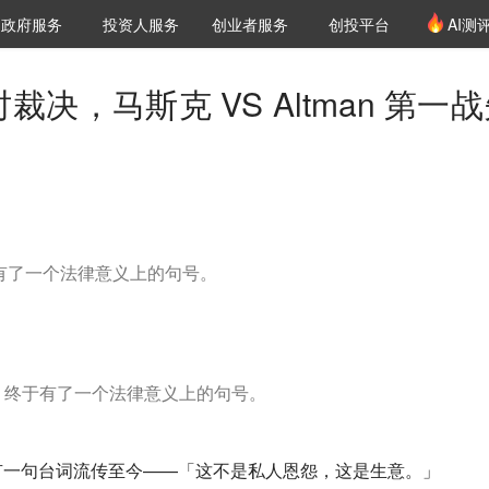
创投发布
项目推荐
核心服务
LP源计划
政府服务
投资人服务
创业者服务
创投平台
AI测
36氪Pro
VClub
VClub投资机构库
创投氪堂
城市之窗
投资机构职位推介
企业入驻
投资人认证
时裁决，马斯克 VS Altman 第一
，终于有了一个法律意义上的句号。
 的恩怨，终于有了一个法律意义上的句号。
有一句台词流传至今——「这不是私人恩怨，这是生意。」