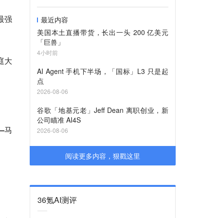
最强
最近内容
美国本土直播带货，长出一头 200 亿美元
「巨兽」
4小时前
庭大
AI Agent 手机下半场，「国标」L3 只是起
点
2026-08-06
谷歌「地基元老」Jeff Dean 离职创业，新
公司瞄准 AI4S
—马
2026-08-06
阅读更多内容，狠戳这里
36氪AI测评