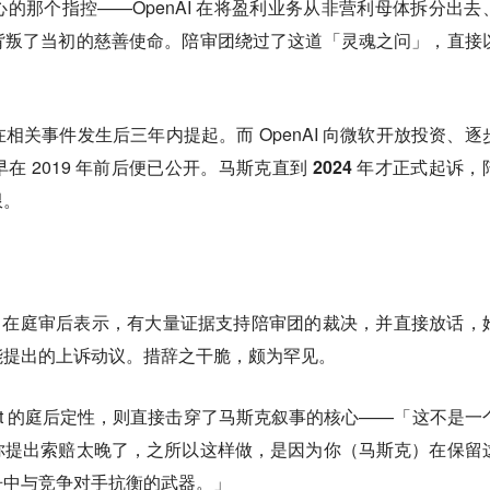
的那个指控——OpenAI 在将盈利业务从非营利母体拆分出去
背叛了当初的慈善使命。陪审团绕过了这道「灵魂之问」，直接
相关事件发生后三年内提起。而 OpenAI 向微软开放投资、逐
 2019 年前后便已公开。
马斯克直到 2024 年才正式起诉，
限
。
z Rogers 在庭审后表示，有大量证据支持陪审团的裁决，并直接放话，
能提出的上诉动议
。措辞之干脆，颇为罕见。
am Savitt 的庭后定性，则直接击穿了马斯克叙事的核心——「这不是
你提出索赔太晚了，之所以这样做，
是因为你（马斯克）在保留
争中与竞争对手抗衡的武器
。」