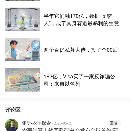
半年它们融170亿，数据“卖铲
人”，成了具身赛道最暴利的生意
两个百亿私募大佬，投了个00后
162亿，Visa买了一家反诈骗公
司：来自以色列
评论区
·
回复
张研-农宇探索
2026-05-19
农宇观察｜銘宜科研中心发布全球首份“碳