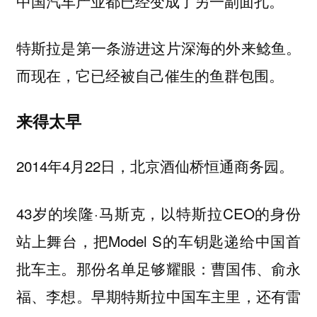
中国汽车产业都已经变成了另一副面孔。
特斯拉是第一条游进这片深海的外来鲶鱼。
而现在，它已经被自己催生的鱼群包围。
来得太早
2014年4月22日，北京酒仙桥恒通商务园。
43岁的埃隆·马斯克，以特斯拉CEO的身份
站上舞台，把Model S的车钥匙递给中国首
批车主。那份名单足够耀眼：曹国伟、俞永
福、李想。早期特斯拉中国车主里，还有雷