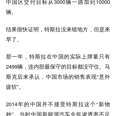
中国区交付目标从3000辆一路加到10000
辆。
结果很快证明，特斯拉没来错地方，但是来
早了。
那一年，特斯拉在中国的实际上牌量只有
2499辆，连内部最保守的目标都没守住。马
斯克后来承认，中国市场的销售表现“意外
疲软”。
2014年的中国并不接受特斯拉这个“新物
种”。当时中国新能源汽车全年渗透率不足