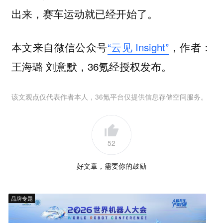
出来，赛车运动就已经开始了。
本文来自微信公众号
“云见 Insight”
，作者：
王海璐 刘意默，36氪经授权发布。
该文观点仅代表作者本人，36氪平台仅提供信息存储空间服务。
52
好文章，需要你的鼓励
品牌专题