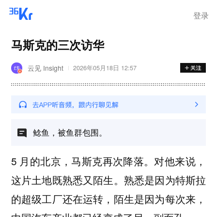
登录
马斯克的三次访华
云见 Insight
2026年05月18日 12:57
鲶鱼，被鱼群包围。
5 月的北京，马斯克再次降落。对他来说，
这片土地既熟悉又陌生。熟悉是因为特斯拉
的超级工厂还在运转，陌生是因为每次来，