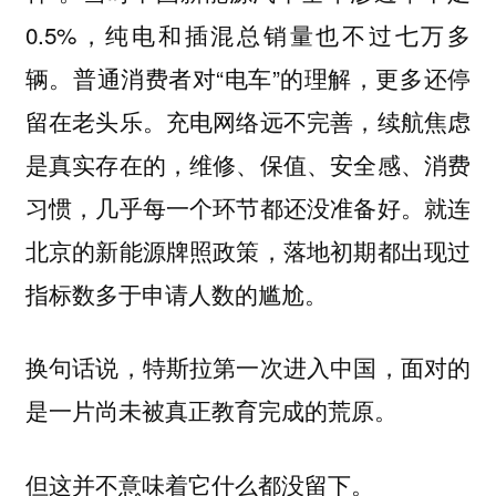
0.5%，纯电和插混总销量也不过七万多
辆。普通消费者对“电车”的理解，更多还停
留在老头乐。充电网络远不完善，续航焦虑
是真实存在的，维修、保值、安全感、消费
习惯，几乎每一个环节都还没准备好。就连
北京的新能源牌照政策，落地初期都出现过
指标数多于申请人数的尴尬。
换句话说，特斯拉第一次进入中国，面对的
是一片尚未被真正教育完成的荒原。
但这并不意味着它什么都没留下。