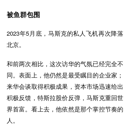
被鱼群包围
2023年5月底，马斯克的私人飞机再次降落
北京。
和前两次相比，这次访华的气氛已经完全不
同。表面上，他仍然是最受瞩目的企业家；
来华会谈取得积极成果，资本市场迅速给出
积极反馈，特斯拉股价反弹，马斯克重回世
界首富。看上去，他依然是那个掌控节奏的
人。