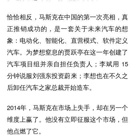
恰恰相反，马斯克在中国的第一次亮相，真
正推销成功的，是一套关于未来汽车的想
象：电动化、智能化、直营模式、软件定义
汽车。为梦想窒息的贾跃亭在这一年创建了
汽车项目组并亲自担任负责人；李斌用 15
分钟说服刘强东投资蔚来；李想也在不久之
后卸任汽车之家总裁开始造车。
2014年，马斯克在市场上失手，却在另一个
维度上赢了。他没有立即征服这个市场，但
他点燃了它。