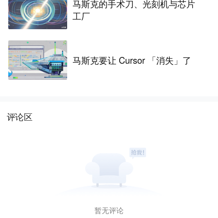
马斯克的手术刀、光刻机与芯片
工厂
马斯克要让 Cursor 「消失」了
评论区
暂无评论