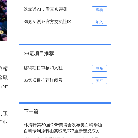
选靠谱AI，看真实评测
查看
36氪AI测评官方交流社区
加入
36氪项目推荐
列精
咨询项目审核和入驻
联系
金融
36氪项目推荐订阅号
关注
N”
下一篇
与顶
产业
林清轩第30届CBE美博会发布美白精华油，
自研专利原料山茶噬黑677重新定义东方美
白高度