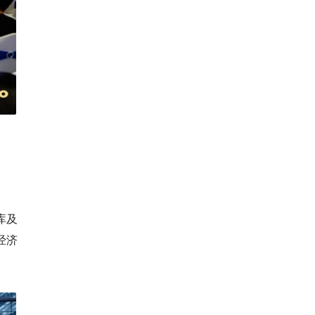
库及
经济