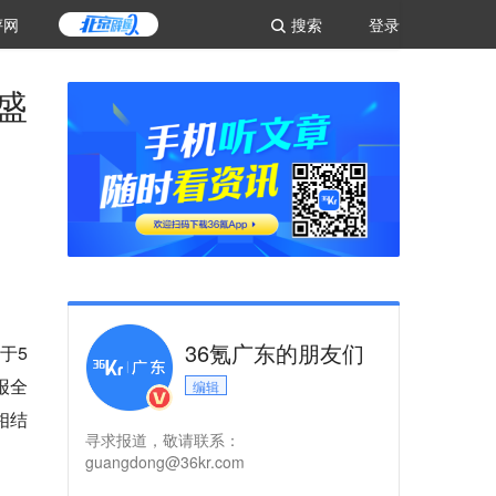
评网
搜索
登录
盛
36氪广东的朋友们
于5
报全
编辑
相结
寻求报道，敬请联系：
guangdong@36kr.com