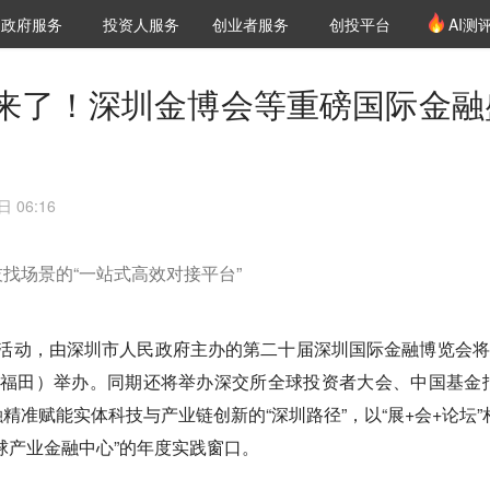
创投发布
项目推荐
核心服务
LP源计划
政府服务
投资人服务
创业者服务
创投平台
AI测
36氪Pro
VClub
VClub投资机构库
创投氪堂
城市之窗
投资机构职位推介
企业入驻
投资人认证
来了！深圳金博会等重磅国际金融
 06:16
找场景的“一站式高效对接平台”
重磅活动，由深圳市人民政府主办的第二十届深圳国际金融博览会将
心（福田）举办。同期还将举办深交所全球投资者大会、中国基金
精准赋能实体科技与产业链创新的“深圳路径”，以“展+会+论坛”
球产业金融中心”的年度实践窗口。