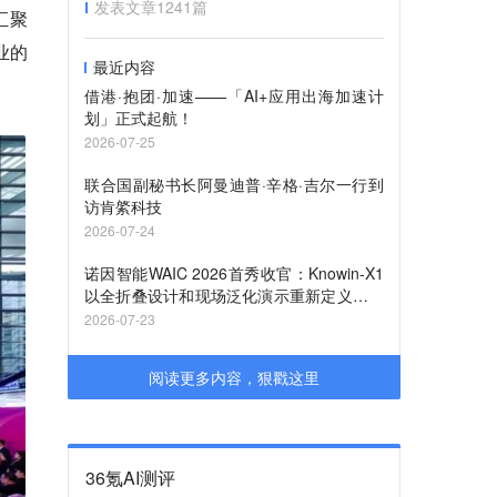
发表文章
1241
篇
汇聚
业的
最近内容
借港·抱团·加速——「AI+应用出海加速计
划」正式起航！
2026-07-25
联合国副秘书长阿曼迪普·辛格·吉尔一行到
访肯綮科技
2026-07-24
诺因智能WAIC 2026首秀收官：Knowin-X1
以全折叠设计和现场泛化演示重新定义家庭
机器人
2026-07-23
阅读更多内容，狠戳这里
36氪AI测评