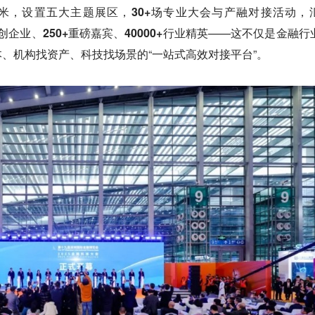
米，设置五大主题展区，
30+
场专业大会与产融对接活动，
创企业、
250+
重磅嘉宾、
40000+
行业精英——这不仅是金融行
、机构找资产、科技找场景的“一站式高效对接平台”。