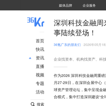
36氪Auto
数字时氪
企业号
未来消费
智能涌现
未来城市
启动Power on
媒体品牌
企业服务
企服点评
36氪出海
36氪研究院
潮生TIDE
36氪企服点评
36Kr研究院
36氪财经
职场bonus
36碳
后浪研究所
36Kr创新咨询
暗涌Waves
硬氪
氪睿研究院
深圳科技金融周
事陆续登场！
首页
36氪广东的朋友们
·
2026年05月18日
快讯
资讯
企业找资本、机构找资产、科技
直播
最新
推荐
创投
财经
视频
作为2026 深圳科技金融周
汽车
AI
月27-29日，在深圳会展中
专题
科技
项目推荐
球资产管理论坛，集中呈现金融
活动
专精特新
安徽
合模式，集中打造深圳建设“全
搜索