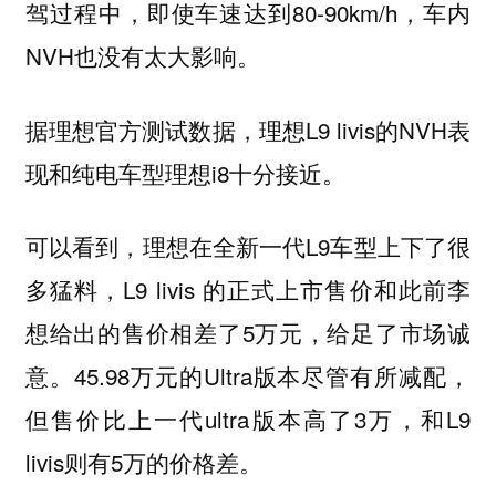
驾过程中，即使车速达到80-90km/h，车内
NVH也没有太大影响。
据理想官方测试数据，理想L9 livis的NVH表
现和纯电车型理想i8十分接近。
可以看到，理想在全新一代L9车型上下了很
多猛料，L9 livis 的正式上市售价和此前李
想给出的售价相差了5万元，给足了市场诚
意。45.98万元的Ultra版本尽管有所减配，
但售价比上一代ultra版本高了3万，和L9
livis则有5万的价格差。