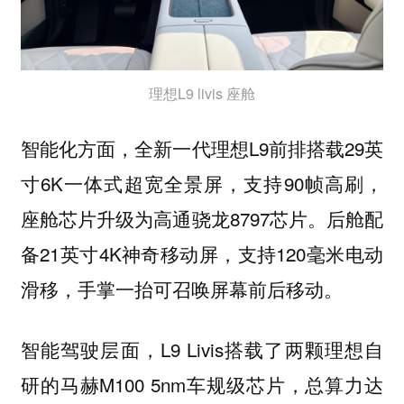
理想L9 livis 座舱
智能化方面，全新一代理想L9前排搭载29英
寸6K一体式超宽全景屏，支持90帧高刷，
座舱芯片升级为高通骁龙8797芯片。后舱配
备21英寸4K神奇移动屏，支持120毫米电动
滑移，手掌一抬可召唤屏幕前后移动。
智能驾驶层面，L9 Livis搭载了两颗理想自
研的马赫M100 5nm车规级芯片，总算力达