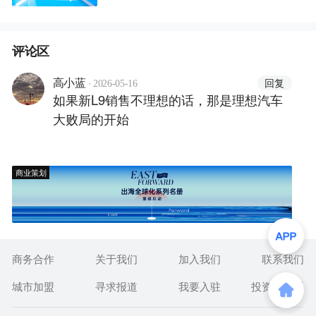
前线
评论区
·
回复
高小蓝
2026-05-16
如果新L9销售不理想的话，那是理想汽车
大败局的开始
商业策划
商务合作
关于我们
加入我们
联系我们
城市加盟
寻求报道
我要入驻
投资者关系