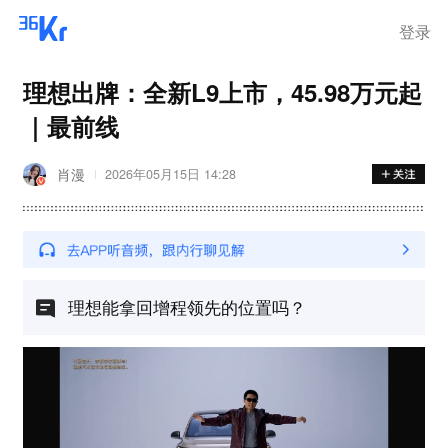
离岗
登录
理想出牌：全新L9上市，45.98万元起
｜最前线
肖漫
2026年05月15日 14:28
理想能拿回增程领先的位置吗？