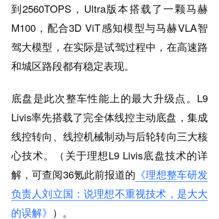
到2560TOPS，Ultra版本搭载了一颗马赫
M100，配合3D ViT感知模型与马赫VLA智
驾大模型，在实际是试驾过程中，在高速路
和城区路段都有稳定表现。
底盘是此次整车性能上的最大升级点。L9
Livis率先搭载了完全体线控主动底盘，集成
线控转向、线控机械制动与后轮转向三大核
心技术。（关于理想L9 Livis底盘技术的详
解，可查阅36氪此前报道的
《理想整车研发
负责人刘立国：说理想不重视技术，是大大
的误解》
）。