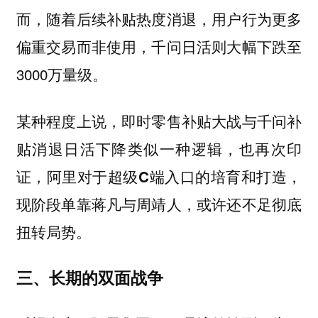
而，随着后续补贴热度消退，用户行为更多
偏重交易而非使用，千问日活则大幅下跌至
3000万量级。
某种程度上说，即时零售补贴大战与千问补
贴消退日活下降类似一种逻辑，也再次印
证，阿里对于超级C端入口的培育和打造，
现阶段单靠蒋凡与周靖人，或许还不足彻底
扭转局势。
三、长期的双面战争