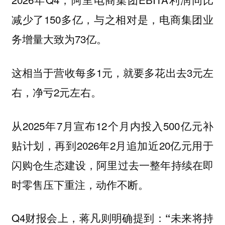
减少了150多亿，与之相对是，电商集团业
务增量大致为73亿。
这相当于营收每多1元，就要多花出去3元左
右，净亏2元左右。
从2025年7月宣布12个月内投入500亿元补
贴计划，再到2026年2月追加近20亿元用于
闪购仓生态建设，阿里过去一整年持续在即
时零售压下重注，动作不断。
Q4财报会上，蒋凡则明确提到：
“未来将持