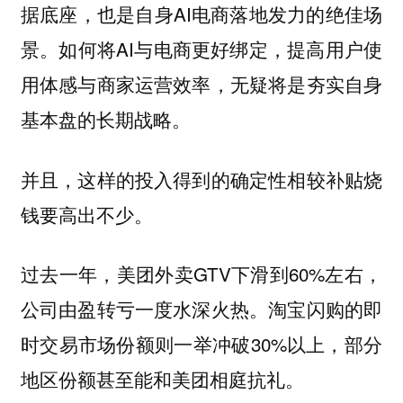
据底座，也是自身AI电商落地发力的绝佳场
景。如何将AI与电商更好绑定，提高用户使
用体感与商家运营效率，无疑将是夯实自身
基本盘的长期战略。
并且，这样的投入得到的确定性相较补贴烧
钱要高出不少。
过去一年，美团外卖GTV下滑到60%左右，
公司由盈转亏一度水深火热。淘宝闪购的即
时交易市场份额则一举冲破30%以上，部分
地区份额甚至能和美团相庭抗礼。