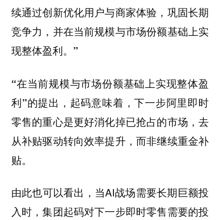
续通过创新优化用户与商家体验，巩固长期
竞争力，并在当前规模与市场份额基础上实
现整体盈利。”
“在当前规模与市场份额基础上实现整体盈
利”的提出，起码意味着，下一步阿里即时
零售的重心是更好消化掉已抢占的市场，去
从补贴驱动转向效率提升，而非继续重金补
贴。
由此也可以看出，当AI战场需要长期巨额投
入时，集团起码对下一步即时零售需要的投