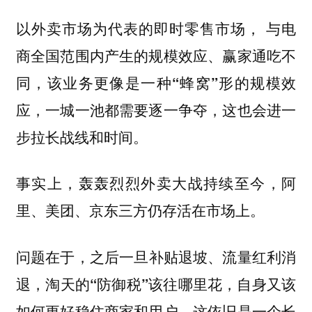
以外卖市场为代表的即时零售市场， 与电
商全国范围内产生的规模效应、赢家通吃不
同，该业务更像是一种“蜂窝”形的规模效
应，一城一池都需要逐一争夺，这也会进一
步拉长战线和时间。
事实上，轰轰烈烈外卖大战持续至今，阿
里、美团、京东三方仍存活在市场上。
问题在于，
之后一旦补贴退坡、流量红利消
退，淘天的“防御税”该往哪里花，自身又该
如何更好稳住商家和用户，这依旧是一个长