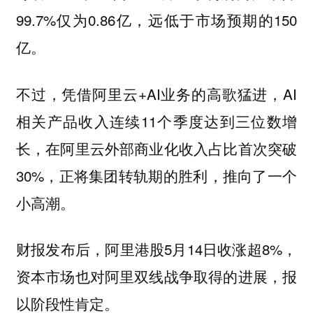
99.7%仅为0.86亿，远低于市场预期的150
亿。
不过，凭借阿里云+AI业务的高歌猛进，AI
相关产品收入连续11个季度达到三位数增
长，在阿里云外部商业化收入占比首次突破
30%，正将集团转轨期的胜利，推向了一个
小高潮。
财报发布后，阿里港股5月14日收涨超8%，
资本市场也对阿里双线战争取得的进展，报
以阶段性肯定。