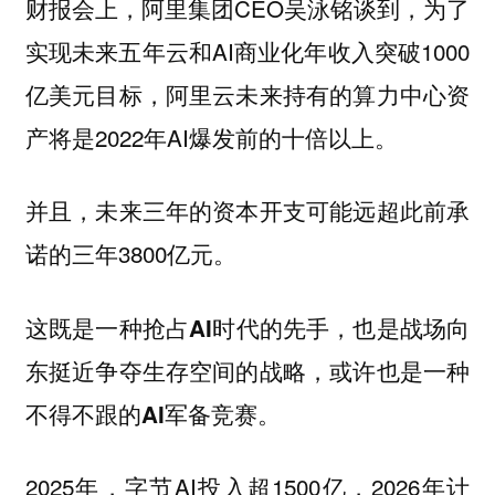
财报会上，阿里集团CEO吴泳铭谈到，为了
实现未来五年云和AI商业化年收入突破1000
亿美元目标，阿里云未来持有的算力中心资
产将是2022年AI爆发前的十倍以上。
并且，未来三年的资本开支可能远超此前承
诺的三年3800亿元。
这既是一种抢占AI时代的先手，也是战场向
东挺近争夺生存空间的战略，或许也是一种
不得不跟的AI军备竞赛。
2025年，字节AI投入超1500亿，2026年计