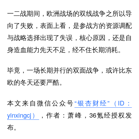
一二战期间，欧洲战场的双线战争之所以导
向了失败，表面上看，是参战方的资源调配
与战略选择出现了失误，核心原因，还是自
身造血能力先天不足，经不住长期消耗。
毕竟，一场长期并行的双面战争，或许比东
欧的冬天还要严酷。
本文来自微信公众号
“银杏财经”（ID：
yinxingcj）
，作者：萧峰，36氪经授权发
布。