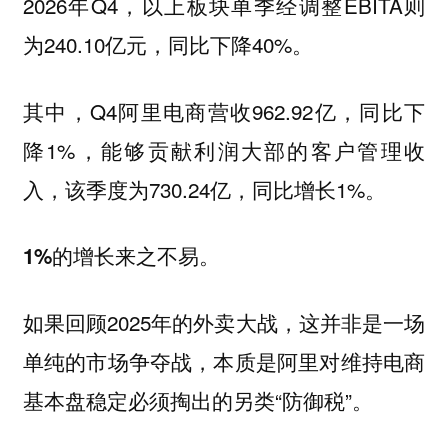
2026年Q4，以上板块单季经调整EBITA则
为240.10亿元，同比下降40%。
其中，Q4阿里电商营收962.92亿，同比下
降1%，能够贡献利润大部的客户管理收
入，该季度为730.24亿，同比增长1%。
1%的增长来之不易。
如果回顾2025年的外卖大战，这并非是一场
单纯的市场争夺战，本质是阿里对维持电商
基本盘稳定必须掏出的另类“防御税”。