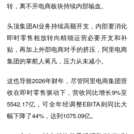
转，离不开电商板块持续内部输血。
头顶集团AI业务持续高额开支，内部要消化
即时零售粗放转向精细运营必要开支和补
贴，再加上外部电商对手的挤压，阿里电商
集团的掌舵人蒋凡，压力从未减小。
这也导致2026年财年，尽管阿里电商集团营
收在即时零售驱动下，营收同比增长9%至
5542.17亿，可全年经调整EBITA则同比大
幅下降了44%，达到1075.09亿。