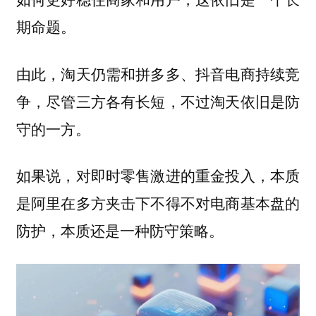
期命题。
由此，淘天仍需和拼多多、抖音电商持续竞
争，尽管三方各有长短，不过淘天依旧是防
守的一方。
如果说，对即时零售激进的重金投入，本质
是阿里在多方夹击下不得不对电商基本盘的
防护，本质还是一种防守策略。