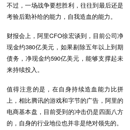
不过，一场战争要想胜利，往往到最后还是
考验后勤补给的能力，自我造血的能力。
财报会上，阿里CFO徐宏谈到，目前公司净
现金约380亿美元，如果剔除五年以上到期
债务，净现金约590亿美元，能够支撑起未
来持续投入。
值得注意的是，在自身持续造血能力比拼
上，相比腾讯的游戏和字节的广告，阿里的
电商基本盘，目前受到的冲击仍是四面八方
的，自身的行业地位也并非是绝对领先的。