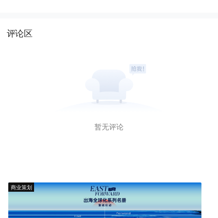
评论区
暂无评论
商业策划