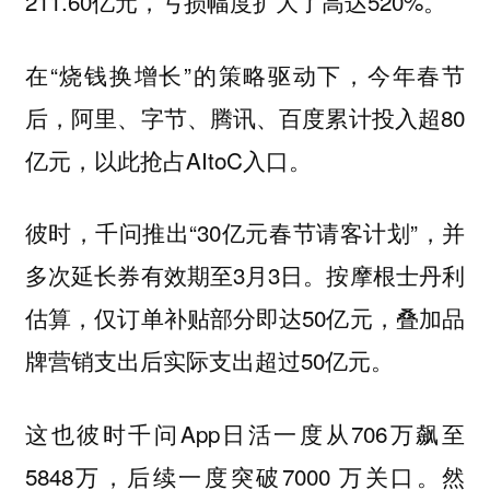
211.60亿元，亏损幅度扩大了高达520%。
在“烧钱换增长”的策略驱动下，今年春节
后，阿里、字节、腾讯、百度累计投入超80
亿元，以此抢占AItoC入口。
彼时，千问推出“30亿元春节请客计划”，并
多次延长券有效期至3月3日。按摩根士丹利
估算，仅订单补贴部分即达50亿元，叠加品
牌营销支出后实际支出超过50亿元。
这也彼时千问App日活一度从706万飙至
5848万，后续一度突破7000 万关口。然