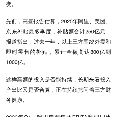
变。
先前，高盛报告估算，2025年阿里、美团、
京东补贴最多季度，补贴额合计250亿元。
报道指出，过去一年，以上三方围绕外卖和
即时零售的补贴，累计金额高达800亿到
1000亿。
这样高额的投入是否能持续，长期来看投入
产出比又是否合算，正在持续拷问着三方财
务健康。
2026年Q4，阿里电商集团EBITA利润同比