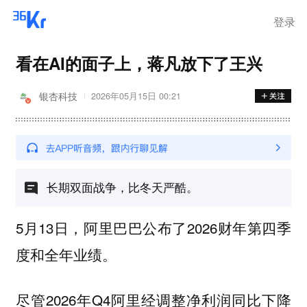
登录
看在AI的面子上，蒋凡放下了王兴
银杏科技
2026年05月15日 00:21
长期双面战争，比冬天严酷。
5月13日，阿里巴巴公布了2026财年第四季
度和全年业绩。
尽管2026年Q4阿里经调整净利润同比下降