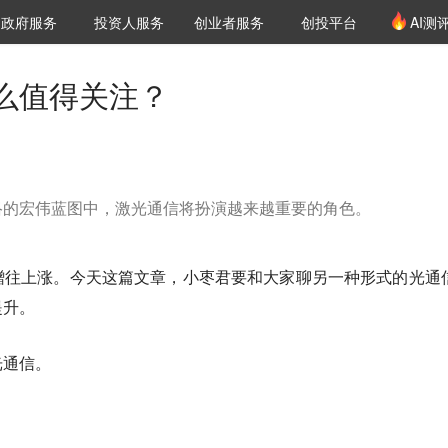
创投发布
项目推荐
核心服务
LP源计划
政府服务
投资人服务
创业者服务
创投平台
AI测
36氪Pro
VClub
VClub投资机构库
创投氪堂
城市之窗
投资机构职位推介
企业入驻
投资人认证
么值得关注？
络的宏伟蓝图中，激光通信将扮演越来越重要的角色。
蹭往上涨。今天这篇文章，小枣君要和大家聊另一种形式的光通
提升。
光通信。