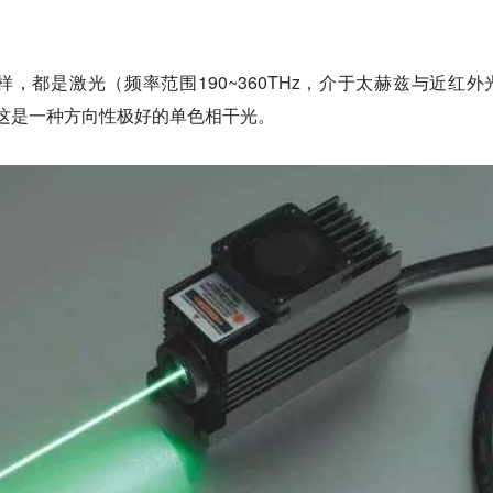
，都是激光（频率范围190~360THz，介于太赫兹与近红外
。这是一种方向性极好的单色相干光。