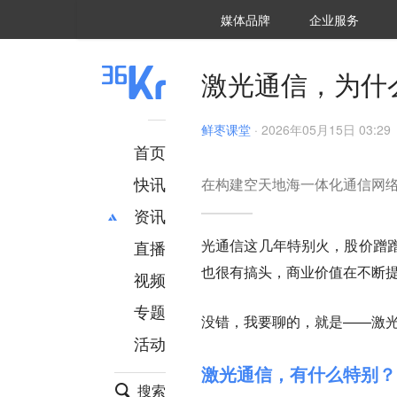
36氪Auto
数字时氪
企业号
未来消费
智能涌现
未来城市
启动Power on
媒体品牌
企业服务
企服点评
36氪出海
36氪研究院
潮生TIDE
36氪企服点评
36Kr研究院
36氪财经
职场bonus
36碳
后浪研究所
36Kr创新咨询
暗涌Waves
硬氪
氪睿研究院
激光通信，为什
鲜枣课堂
·
2026年05月15日 03:29
首页
快讯
在构建空天地海一体化通信网
资讯
光通信这几年特别火，股价蹭
直播
最新
推荐
也很有搞头，商业价值在不断
创投
财经
视频
汽车
AI
专题
没错，我要聊的，就是——激
科技
项目推荐
活动
专精特新
安徽
激光通信，有什么特别？
搜索