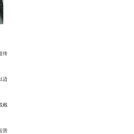
超传
以适
或截
运营