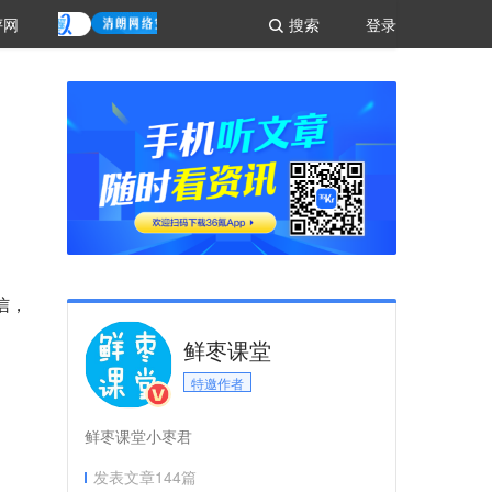
评网
搜索
登录
信，
鲜枣课堂
特邀作者
鲜枣课堂小枣君
发表文章
144
篇