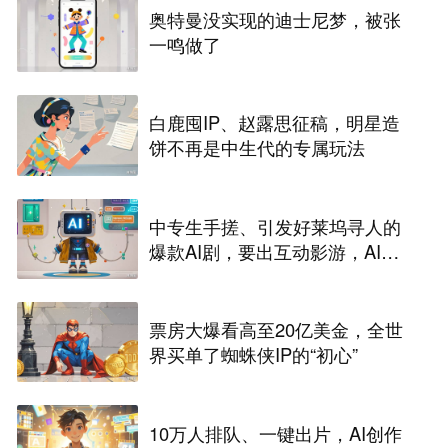
奥特曼没实现的迪士尼梦，被张
一鸣做了
白鹿囤IP、赵露思征稿，明星造
饼不再是中生代的专属玩法
中专生手搓、引发好莱坞寻人的
爆款AI剧，要出互动影游，AI剧
尽头是游戏？
票房大爆看高至20亿美金，全世
界买单了蜘蛛侠IP的“初心”
10万人排队、一键出片，AI创作