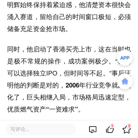
明辉始终保持着紧迫感，他清楚资本很快会
涌入赛道，留给自己的时间窗口极短，必须
储备充足资金抢市场。
同时，他启动了香港买壳上市，这在当时也
是极不常规的操作，成功案例极少。“我们
可以选择独立IPO，但时间等不起。”事后证
明他的判断是对的，
2006年行业竞争就白热
化了，巨头相继入局，市场格局迅速定型，
优质燃气资产“一资难求”。
1
3
此后二十余年，中国燃气的业务覆盖了全国
写评论...