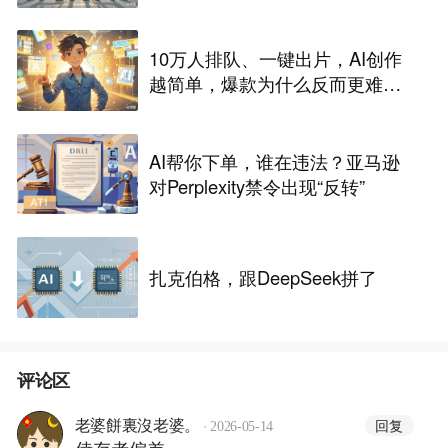
10万人排队、一键出片，AI创作
越简单，爆款为什么反而更难做
了
AI帮你下单，谁在违法？亚马逊
对Perplexity禁令出现“反转”
扎克伯格，跟DeepSeek拼了
评论区
·
回复
老婆餅裏沒老婆。
2026-05-14