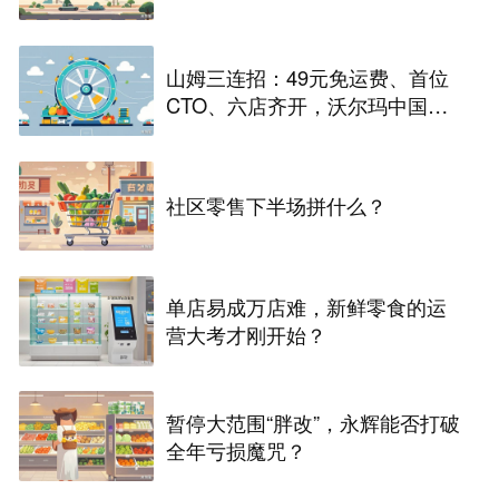
山姆三连招：49元免运费、首位
CTO、六店齐开，沃尔玛中国在
下一盘什么棋
社区零售下半场拼什么？
单店易成万店难，新鲜零食的运
营大考才刚开始？
暂停大范围“胖改”，永辉能否打破
全年亏损魔咒？