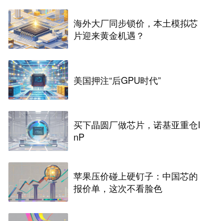
海外大厂同步锁价，本土模拟芯
片迎来黄金机遇？
美国押注“后GPU时代”
买下晶圆厂做芯片，诺基亚重仓I
nP
苹果压价碰上硬钉子：中国芯的
报价单，这次不看脸色