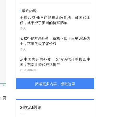
最近内容
手握八成HBM产能被金融血洗：韩国代工
仔，终于成了美国的待宰肥羊
昨天
长鑫拒绝苹果压价，价格不低于三星SK海力
士，苹果失去了议价权
昨天
从中国离开的外资，又悄悄把订单搬回中
国：东南亚替代神话破产
2026-08-04
阅读更多内容，狠戳这里
九席
36氪AI测评