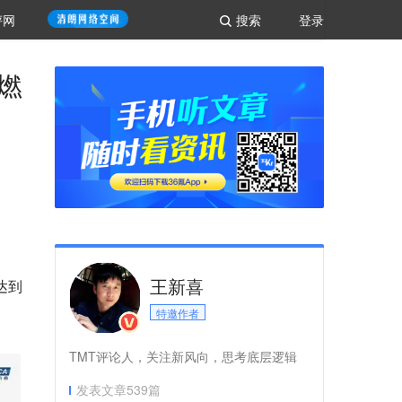
评网
搜索
登录
燃
王新喜
达到
特邀作者
TMT评论人，关注新风向，思考底层逻辑
发表文章
539
篇