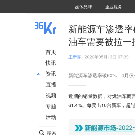
36氪Auto
数字时氪
企业号
未来消费
智能涌现
未来城市
启动Power on
媒体品牌
企业服务
企服点评
36氪出海
36氪研究院
潮生TIDE
36氪企服点评
36Kr研究院
36氪财经
职场bonus
36碳
后浪研究所
36Kr创新咨询
暗涌Waves
硬氪
氪睿研究院
新能源车渗透率
油车需要被拉一
首页
王新喜
·
2026年05月13日 07:39
快讯
资讯
新能源车渗透率破60%，4月
直播
最新
推荐
创投
财经
视频
近期的销量数据，对燃油车而
汽车
AI
61.4%。每卖出10台新车，超
专题
科技
项目推荐
活动
专精特新
安徽
搜索