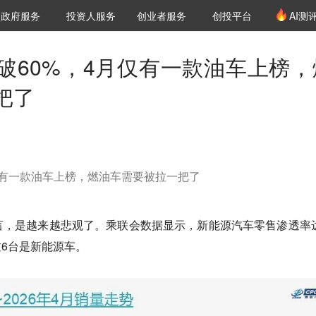
创投发布
项目推荐
核心服务
LP源计划
政府服务
投资人服务
创业者服务
创投平台
AI测
36氪Pro
VClub
VClub投资机构库
创投氪堂
城市之窗
投资机构职位推介
企业入驻
投资人认证
破60%，4月仅有一款油车上榜，
把了
仅有一款油车上榜，燃油车需要被拉一把了
言，是越来越悲观了。乘联会数据显示，新能源汽车零售渗透率
过6台是新能源车。