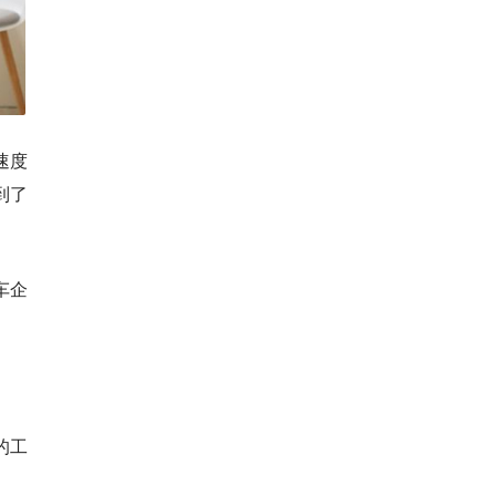
速度
到了
车企
的工