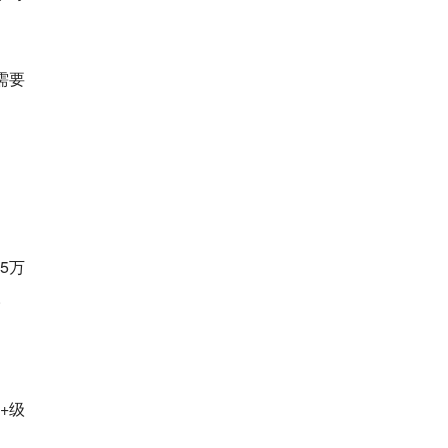
需要
5万
。
+级