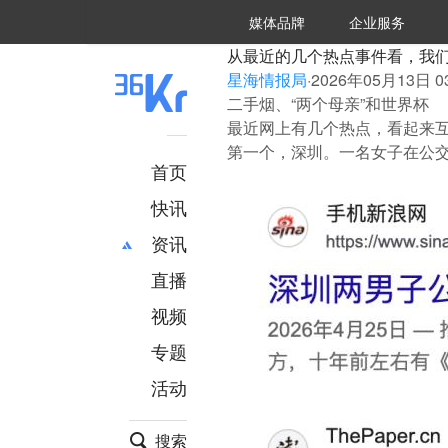
36氪Auto
数字时氪
企业号
未来消费
智能涌现
未来城市
启动Power on
媒体品牌
企业服务
企服点评
36氪出海
36氪研究院
潮生TIDE
36氪企服点评
36Kr研究院
36氪财经
职场bonus
36碳
后浪研究所
36Kr创新咨询
暗涌Waves
硬氪
氪睿研究院
从最近的几个热点事件看，我
星海情报局
·
2026年05月13日 03
二手烟、“两个母亲”和世界杯
最近网上有几个热点，看起来
第一个，深圳。一名女子在公
首页
快讯
资讯
直播
最新
推荐
创投
财经
视频
汽车
AI
专题
科技
项目推荐
活动
专精特新
安徽
搜索