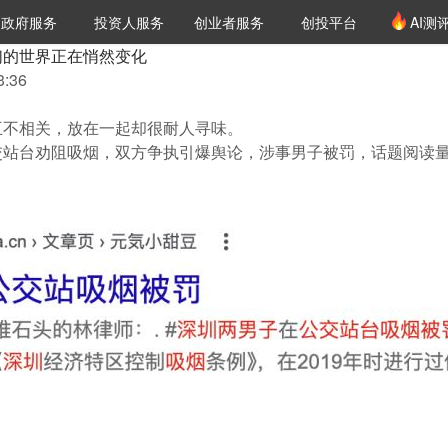
创投发布
项目推荐
核心服务
LP源计划
政府服务
投资人服务
创业者服务
创投平台
AI测
36氪Pro
VClub
VClub投资机构库
创投氪堂
城市之窗
投资机构职位推介
企业入驻
投资人认证
们的世界正在悄然变化
:36
互不相关，放在一起却很耐人寻味。
交站台劝阻吸烟，双方争执引爆舆论，涉事男子被罚，话题阅读