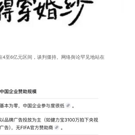
仅在4至6亿元区间，谈判僵持。网络舆论罕见地站在