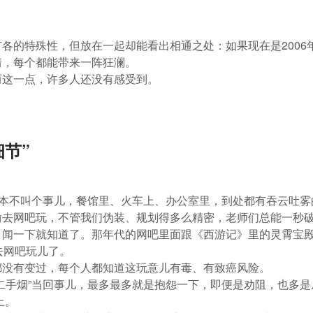
各的特殊性，但放在一起却能看出相通之处：如果现在是200
情，每个都能带来一阵狂澜。
而这一点，许多人还没有感受到。
细节”
根本不叫个事儿，餐馆里、火车上、办公室里，到处都有吞云吐雾
偷去网吧玩，不管我们伪装、规划得多么精密，老师们总能一秒
，闻一下就知道了。那年代的网吧里面跟《西游记》里的灵霄宝
去网吧玩儿了。
都没有变过，每个人都知道这玩意儿有毒、有致癌风险。
二手烟”当回事儿，最多最多就是抱怨一下，即便是劝阻，也多是
上。