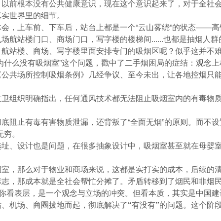
，以前根本没有公共健康意识，现在这个意识起来了，对于全社
真实世界里的细节。
会，上车前、下车后，站台上都是一个“云山雾绕”的状态——
航站楼门口、商场门口，写字楼的楼梯间......也都是抽烟人
、航站楼、商场、写字楼里面安排专门的吸烟区呢？似乎这并不
为什么没有吸烟室”这个问题，戳中了二手烟困局的症结：
观念上
公共场所控制吸烟条例》几经争议、至今未出，让各地控烟只能
世卫组织明确指出，任何通风技术都无法阻止吸烟室内的有毒物质
底阻止有毒有害物质泄漏，还背叛了“全面无烟”的原则。而不设
无穷。
选址、设计也是问题，在很多抽象设计中，吸烟室甚至就在母婴
烟室，那么对于物业和商场来说，这都是实打实的成本，后续的
标志，那成本就是全社会帮忙分摊了。矛盾转移到了烟民和非烟
果你看表层，是一个观念与立场的冲突。但看本质，其实是中国
、机场、商圈拔地而起，彻底解决了“有没有”的问题。这个阶段