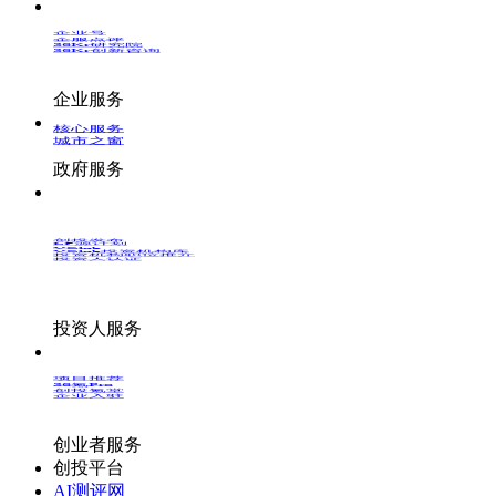
企业号
企服点评
36Kr研究院
36Kr创新咨询
企业服务
核心服务
城市之窗
政府服务
创投发布
LP源计划
VClub
VClub投资机构库
投资机构职位推介
投资人认证
投资人服务
项目推荐
36氪Pro
创投氪堂
企业入驻
创业者服务
创投平台
AI测评网