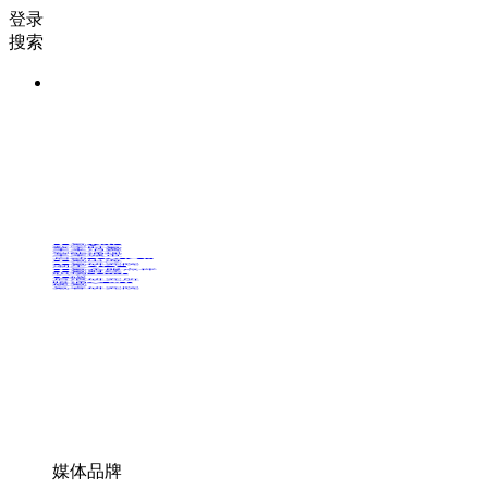
登录
搜索
36氪Auto
数字时氪
未来消费
智能涌现
未来城市
启动Power on
36氪出海
36氪研究院
潮生TIDE
36氪企服点评
36氪财经
职场bonus
36碳
后浪研究所
暗涌Waves
硬氪
氪睿研究院
媒体品牌