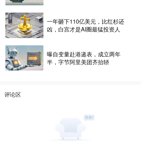
一年砸下110亿美元，比红杉还
凶，白宫才是AI圈最猛投资人
曝自变量赴港递表，成立两年
半，字节阿里美团齐抬轿
评论区