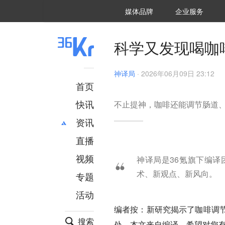
36氪Auto
数字时氪
企业号
未来消费
智能涌现
未来城市
启动Power on
媒体品牌
企业服务
企服点评
36氪出海
36氪研究院
潮生TIDE
36氪企服点评
36Kr研究院
36氪财经
职场bonus
36碳
后浪研究所
36Kr创新咨询
暗涌Waves
硬氪
氪睿研究院
科学又发现喝咖
神译局
·
2026年06月09日 23:12
首页
快讯
不止提神，咖啡还能调节肠道
资讯
直播
最新
推荐
创投
财经
视频
神译局是36氪旗下编
汽车
AI
术、新观点、新风向。
专题
科技
项目推荐
活动
专精特新
安徽
编者按：新研究揭示了咖啡调
搜索
处。本文来自编译，希望对您