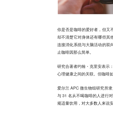
你是否是咖啡的爱好者，但又
却不清楚它对身体还有哪些其
连接消化系统与大脑活动的双
止咖啡因那么简单。
研究合著者约翰・克里安表示：
心理健康之间的关联。但咖啡如
爱尔兰 APC 微生物组研究所
与 31 名从不喝咖啡的人进行
规适量饮用，对大多数人来说