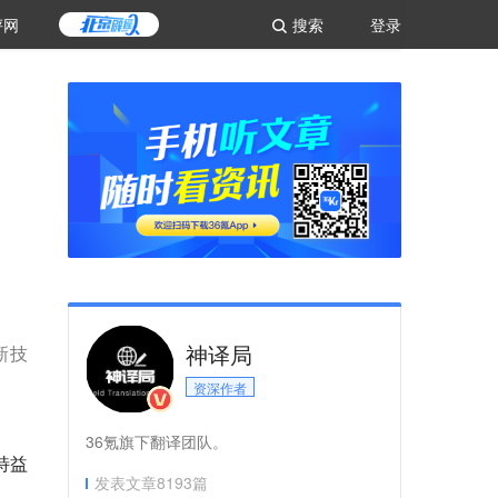
评网
搜索
登录
神译局
新技
资深作者
36氪旗下翻译团队。
特益
发表文章
8193
篇