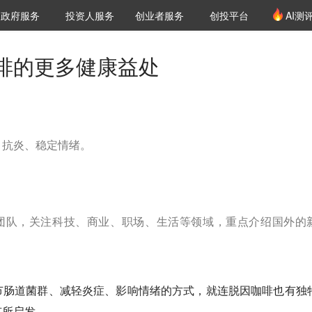
创投发布
项目推荐
核心服务
LP源计划
政府服务
投资人服务
创业者服务
创投平台
AI测
36氪Pro
VClub
VClub投资机构库
创投氪堂
城市之窗
投资机构职位推介
企业入驻
投资人认证
啡的更多健康益处
、抗炎、稳定情绪。
译团队，关注科技、商业、职场、生活等领域，重点介绍国外的
节肠道菌群、减轻炎症、影响情绪的方式，就连脱因咖啡也有独
有所启发。