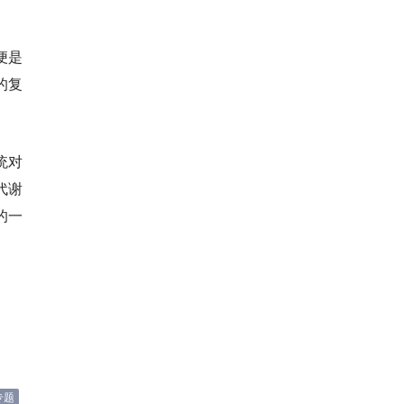
便是
的复
统对
代谢
的一
专题