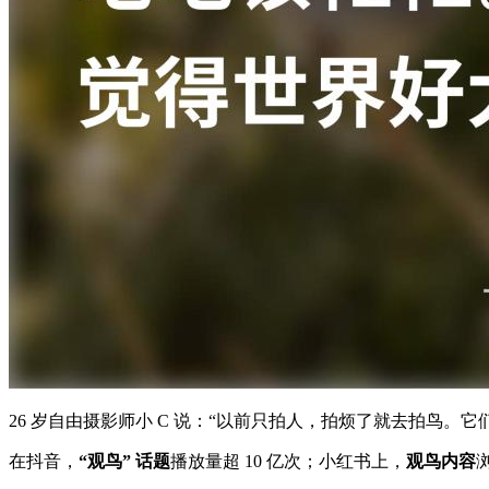
26 岁自由摄影师小 C 说：“以前只拍人，拍烦了就去拍鸟
在抖音，
“观鸟” 话题
播放量超 10 亿次；小红书上，
观鸟内容