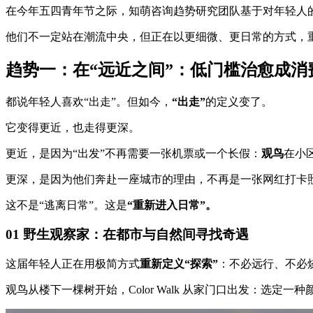
在今年五四青年节之际，知萌咨询趋势研究团队基于对年轻人
他们不一定站在潮流中央，但正在以更细微、更日常的方式，
趋势一：在“远近之间”：低门槛治愈成消
都说年轻人喜欢“出走”。但如今，
“出走”
的定义变了。
它变得更近，也走得更深。
更近，是因为“出发”不再需要一张机票或一个长假：
观鸟
在小
更深，是因为他们奔赴一座城市的理由，不再是一张网红打卡
这不是“逃离日常”。这是
“重新进入日常”。
01 野生观察家：在都市与自然间寻找奇遇
这届年轻人正在用极简方式
重新定义“探索”
：不必远行、不必
观鸟从楼下一棵树开始，Color Walk 从家门口出发：选