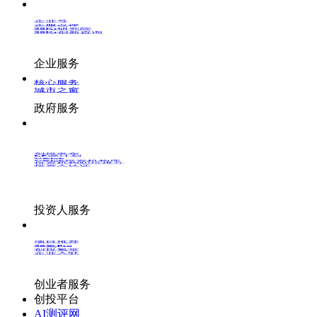
企业号
企服点评
36Kr研究院
36Kr创新咨询
企业服务
核心服务
城市之窗
政府服务
创投发布
LP源计划
VClub
VClub投资机构库
投资机构职位推介
投资人认证
投资人服务
项目推荐
36氪Pro
创投氪堂
企业入驻
创业者服务
创投平台
AI测评网