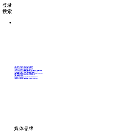
登录
搜索
36氪Auto
数字时氪
未来消费
智能涌现
未来城市
启动Power on
36氪出海
36氪研究院
潮生TIDE
36氪企服点评
36氪财经
职场bonus
36碳
后浪研究所
暗涌Waves
硬氪
氪睿研究院
媒体品牌