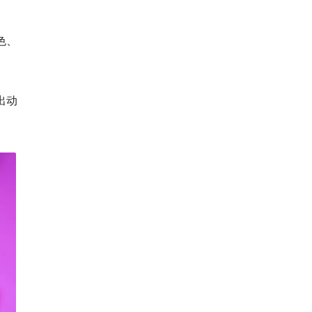
色、
出动