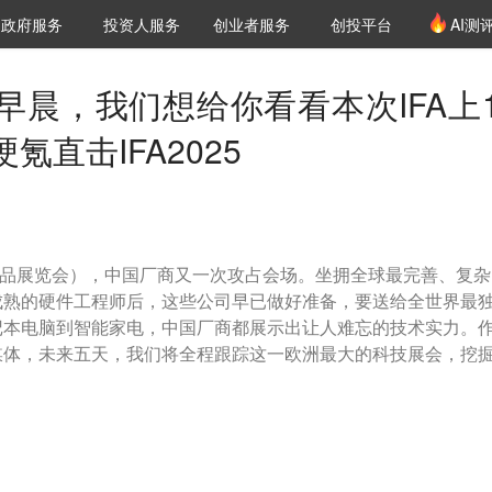
创投发布
项目推荐
核心服务
LP源计划
政府服务
投资人服务
创业者服务
创投平台
AI测
36氪Pro
VClub
VClub投资机构库
创投氪堂
城市之窗
投资机构职位推介
企业入驻
投资人认证
早晨，我们想给你看看本次IFA上1
直击IFA2025
子消费品展览会），中国厂商又一次攻占会场。坐拥全球最完善、复
成熟的硬件工程师后，这些公司早已做好准备，要送给全世界最
记本电脑到智能家电，中国厂商都展示出让人难忘的技术实力。
媒体，未来五天，我们将全程跟踪这一欧洲最大的科技展会，挖
。