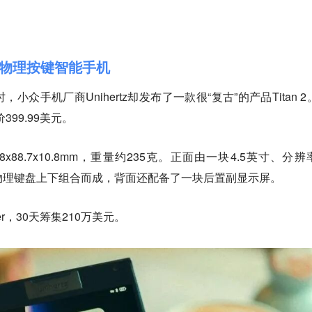
全键盘物理按键智能手机
众手机厂商Unihertz却发布了一款很“复古”的产品Titan 2
99.99美元。
7.8x88.7x10.8mm，重量约235克。正面由一块4.5英寸、分
尺寸物理键盘上下组合而成，背面还配备了一块后置副显示屏。
ter，30天筹集210万美元。