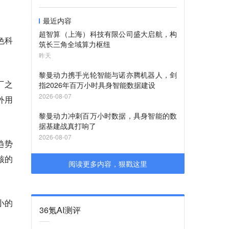
最近内容
超智算（上海）科技有限公司盛大启航，构
色科
筑长三角全域算力枢纽
昨天
黎曼动力携手光轮智能与诺亦腾机器人，剑
厂之
指2026年百万小时具身智能数据建设
2026-08-07
外用
黎曼动力冲刺百万小时数据，具身智能的数
据基建战真打响了
2026-08-07
趋势
核的
阅读更多内容，狠戳这里
小的
36氪AI测评