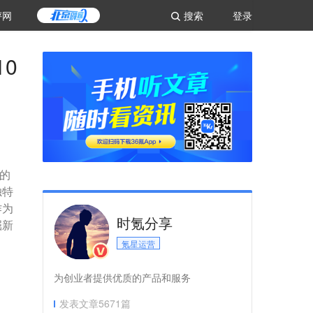
评网
搜索
登录
0
杂的
独特
作为
时氪分享
掘新
氪星运营
为创业者提供优质的产品和服务
发表文章
5671
篇