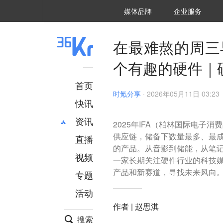
36氪Auto
数字时氪
企业号
未来消费
智能涌现
未来城市
启动Power on
媒体品牌
企业服务
企服点评
36氪出海
36氪研究院
潮生TIDE
36氪企服点评
36Kr研究院
36氪财经
职场bonus
36碳
后浪研究所
36Kr创新咨询
暗涌Waves
硬氪
氪睿研究院
在最难熬的周三
个有趣的硬件｜硬氪
首页
时氪分享
·
2026年05月11日 03:23
快讯
资讯
2025年IFA（柏林国际电
供应链，储备下数量最多、最
直播
最新
推荐
的产品。从音影到储能，从笔
创投
财经
视频
一家长期关注硬件行业的科技
汽车
AI
产品和新赛道，寻找未来风向
专题
科技
项目推荐
活动
专精特新
安徽
作者 | 赵思淇
搜索