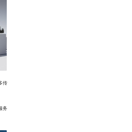
多传
服务