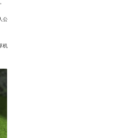
一。
人公
草机