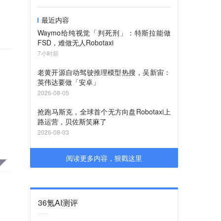
最近内容
Waymo给纯视觉「判死刑」：特斯拉能做
FSD，难做无人Robotaxi
7小时前
老黄开源自动驾驶推理模型热搜，吴新宙：
英伟达要做「安卓」
2026-08-05
抢跑马斯克，全球首个无方向盘Robotaxi上
路运营，贝佐斯笑麻了
2026-08-03
阅读更多内容，狠戳这里
36氪AI测评