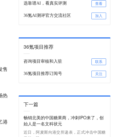
选靠谱AI，看真实评测
查看
36氪AI测评官方交流社区
加入
36氪项目推荐
咨询项目审核和入驻
联系
发售
36氪项目推荐订阅号
关注
场热
下一篇
畅销北美的中国糖果商，冲刺IPO来了，创
亿港
始人是一名文科状元
近日，阿麦斯向港交所递表，正式冲击中国糖