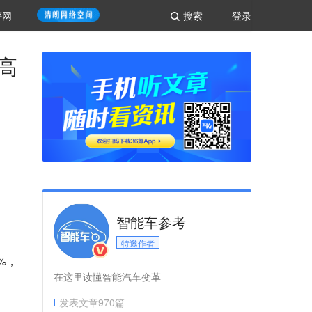
评网
搜索
登录
高
智能车参考
特邀作者
%，
在这里读懂智能汽车变革
发表文章
970
篇