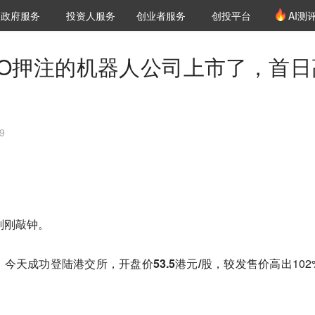
创投发布
项目推荐
核心服务
LP源计划
政府服务
投资人服务
创业者服务
创投平台
AI测
36氪Pro
VClub
VClub投资机构库
创投氪堂
城市之窗
投资机构职位推介
企业入驻
投资人认证
CEO押注的机器人公司上市了，首日
9
刚刚敲钟。
，今天成功登陆港交所，开盘价
53.5港元/股
，较发售价高出102