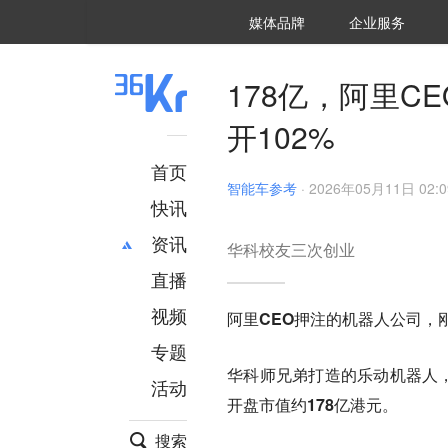
36氪Auto
数字时氪
企业号
未来消费
智能涌现
未来城市
启动Power on
媒体品牌
企业服务
企服点评
36氪出海
36氪研究院
潮生TIDE
36氪企服点评
36Kr研究院
36氪财经
职场bonus
36碳
后浪研究所
36Kr创新咨询
暗涌Waves
硬氪
氪睿研究院
178亿，阿里
开102%
首页
智能车参考
·
2026年05月11日 02:0
快讯
资讯
华科校友三次创业
直播
最新
推荐
创投
财经
视频
阿里CEO
押注的机器人公司，
汽车
AI
专题
科技
项目推荐
华科师兄弟打造的
乐动机器人
活动
专精特新
安徽
开盘市值约
178亿港元
。
搜索