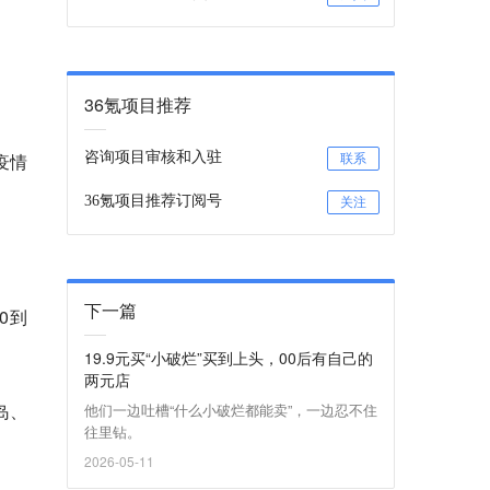
36氪项目推荐
疫情
咨询项目审核和入驻
联系
36氪项目推荐订阅号
关注
下一篇
0到
19.9元买“小破烂”买到上头，00后有自己的
两元店
岛、
他们一边吐槽“什么小破烂都能卖”，一边忍不住
往里钻。
2026-05-11