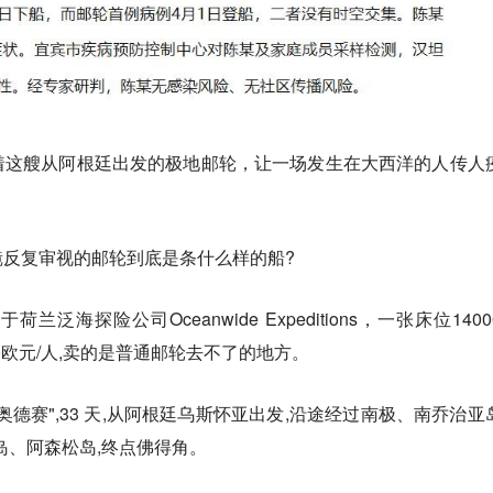
着这艘从阿根廷出发的极地邮轮，让一场发生在大西洋的人传人
反复审视的邮轮到底是条什么样的船?
海探险公司Oceanwide Expeditions，一张床位1400
000欧元/人,卖的是普通邮轮去不了的地方。
德赛",33 天,从阿根廷乌斯怀亚出发,沿途经过南极、南乔治亚
岛、阿森松岛,终点佛得角。