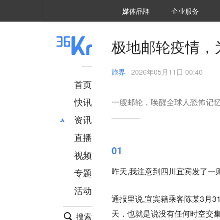
36氪Auto
数字时氪
企业号
未来消费
智能涌现
未来城市
启动Power on
媒体品牌
企业服务
企服点评
36氪出海
36氪研究院
潮生TIDE
36氪企服点评
36Kr研究院
36氪财经
职场bonus
36碳
后浪研究所
36Kr创新咨询
暗涌Waves
硬氪
氪睿研究院
极地邮轮疫情，
旅界
·
2026年05月11日 00:40
首页
快讯
一艘邮轮，唤醒全球人恐怖记
资讯
直播
最新
推荐
01
创投
财经
视频
汽车
AI
昨天,我注意到四川宜宾发了一
专题
科技
项目推荐
活动
专精特新
安徽
通报里说,宜宾籍乘客陈某3月
天，也就是说没有任何时空交
搜索