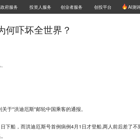
创投发布
项目推荐
核心服务
LP源计划
政府服务
投资人服务
创业者服务
创投平台
AI测
36氪Pro
VClub
VClub投资机构库
创投氪堂
城市之窗
投资机构职位推介
企业入驻
投资人认证
为何吓坏全世界？
忆。
则关于"洪迪厄斯"邮轮中国乘客的通报。
31日下船，而洪迪厄斯号首例病例4月1日才登船,两人前后差了不
集。