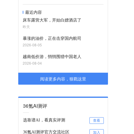
最近内容
床车露营大军，开始白嫖酒店了
昨天
暴涨的油价，正在击穿国内航司
2026-08-05
越南低价游，悄悄围猎中国老人
2026-08-04
阅读更多内容，狠戳这里
36氪AI测评
选靠谱AI，看真实评测
查看
36氪AI测评官方交流社区
加入