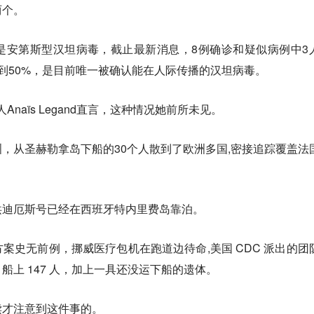
两个。
是安第斯型汉坦病毒，截止最新消息，8例确诊和疑似病例中3
%到50%，是目前唯一被确认能在人际传播的汉坦病毒。
naïs Legand直言，这种情况她前所未见。
，从圣赫勒拿岛下船的30个人散到了欧洲多国,密接追踪覆盖法
。
洪迪厄斯号已经在西班牙特内里费岛靠泊。
案史无前例，挪威医疗包机在跑道边待命,美国 CDC 派出的团
船上 147 人，加上一具还没运下船的遗体。
读才注意到这件事的。