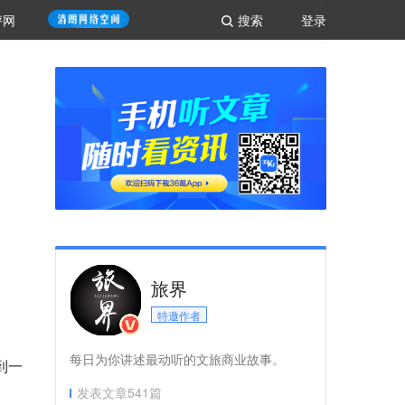
评网
搜索
登录
旅界
特邀作者
每日为你讲述最动听的文旅商业故事。
到一
发表文章
541
篇