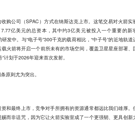
目的收购公司（SPAC）方式在纳斯达克上市。这笔交易对火箭实
7.77亿美元的总资本，其中约3亿美元被投入一个重要的新
火箭的研发中。与“电子号”300千克的载荷相比，“中子号”的近地轨道
新型运载火箭将开启一个前所未有的市场空间，覆盖卫星星座部署、
”计划于2026年迎来首次发射。
四条原则尤为突出。
投资和最终上市，竞争对手所拥有的资源通常都远比我们雄厚。
恩赐而非诅咒，因为它让火箭实验室成了一个更强韧、更具创新