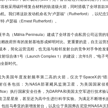
首枚采用碳纤维复合材料的轨道级火箭，同时搭载了全球首款3
。我们将这款发动机命名为“卢瑟福”（Rutherford），以纪念
福（Ernest Rutherford）。
岛（Māhia Peninsula）建成了全球首个由私营公司运营的
依赖政府所有的发射基地形成鲜明对比。更重要的是，自主运营
成本，简化运营流程，也无须与相邻发射台的竞争对手争抢发
综合体1号（Launch Complex 1）的建设；次年5月，“电子号
的全新时代。
为美国年度发射频率第二高的火箭，仅次于SpaceX的“猎
们的发射任务包括：为NASA部署飓风监测卫星，为美国国家侦
sance Office）执行国家安全任务，为DARPA和美国太空军进行技术
套卫星星座，甚至还为高中生进行科学实验。为满足不断增长
包括马希亚的新增发射台，以及位于美国弗吉尼亚州NASA沃