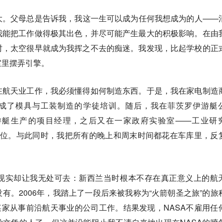
大。父母总是告诉我，我这一生可以成为任何我想成为的人——
我能把工作做得极其出色，并尽可能产生最大的积极影响。在由
时，太空很早就成为我挥之不去的痴迷。我发现，比起学校的正
室里摆弄引擎。
在航天业工作，我必须懂得如何制造东西。于是，我在家电制造
ykel）完成了模具与工装制造的学徒培训。随后，我在菲茨罗伊游艇
）担任超级游艇生产的项目经理，之后又在一家政府实验室——工业研
职位。与此同时，我把所有的晚上和周末时间都花在车库里，反
现实却让我无处可去：新西兰当时根本不存在真正意义上的航
有。2006年，我踏上了一段后来被我称为“火箭朝圣之旅”的旅
某家从事前沿航天事业的公司工作。结果发现，NASA不雇用任