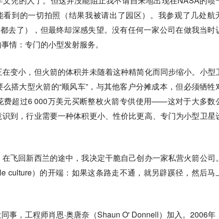
文凭的人了。但这并没能阻止我不请自来地出现在NASA的喷
我能看到的一切拍照（结果我被请出了园区）。我参观了几处航
的都去了），但最终却深感失望。没有任何一家公司在做我当时
的事情：专门的小型发射服务。
正在变小，但火箭的体积并未随着这种精简化而同步缩小。小型
么搭大型火箭的“顺风车”，与其他客户分摊成本，但必须牺牲
费超过6 000万美元买断整枚火箭专供使用——这对于大多数
意识到，行业需要一种体积更小、性价比更高、专门为小型卫星
，在飞回新西兰的途中，我决定干脆自己创办一家私营火箭公司
tle culture）的开端：如果这条路走不通，就另辟蹊径，然后马
工程师肖恩·奥唐奈（Shaun O' Donnell）加入。2006年