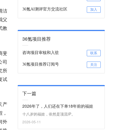
36氪AI测评官方交流社区
清洁
加入
我父
式教
36氪项目推荐
商斐
咨询项目审核和入驻
联系
公司
36氪项目推荐订阅号
关注
究所
复试
下一篇
天产
2026年了，人们还在下单18年前的福娃
程，
十八岁的福娃，依然是顶流IP。
何外
2026-05-11