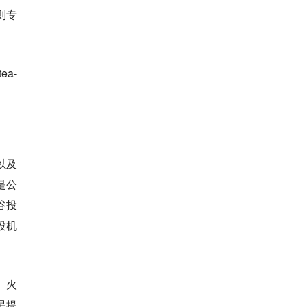
则专
a-
以及
是公
谷投
投机
）火
星提