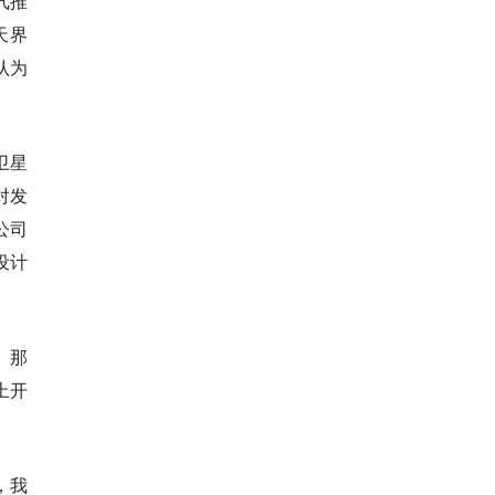
气推
天界
认为
卫星
对发
公司
设计
。那
上开
，我