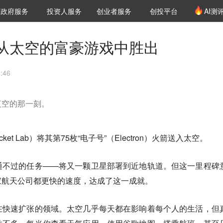
创投发布
项目推荐
核心服务
LP源计划
政府服务
投资人服务
创业者服务
创投平台
AI测
36氪Pro
VClub
VClub投资机构库
创投氪堂
城市之窗
投资机构职位推介
企业入驻
投资人认证
从太空的富豪游戏中胜出
:46
夜空的那一刻。
ket Lab）将其第75枚“电子号”（Electron）火箭送入太空。
通不过的任务——将又一颗卫星部署到近地轨道。但这一里程碑
家航天公司都更快的速度，达成了这一成就。
在快速扩张的领域。
太空几乎每天都在影响着每个人的生活，但