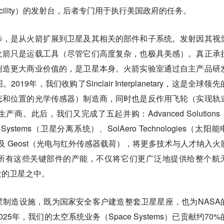
ht Facility）的发射台，后者专门用于执行美国政府的任务。
步，是从火箭扩展到卫星及其相关的部件和子系统。发射因其视
火箭只是运载工具（尽管它们高度复杂，也极具美感）。真正承
创造更大商业价值的，是卫星本身。火箭实验室通过自主产品研
9年，我们收购了Sinclair Interplanetary，这是全球领
态和位置的光学传感器）制造商，同时也是反作用飞轮（实现轨
。此后，我们又完成了五起并购：Advanced Solutions
Systems（卫星分离系统）、SolAero Technologies（太阳
）以及 Geost（光电与红外传感器载荷），将更多技术与人才纳入火
所有这些关键部件的产能，不仅将它们更广泛地提供给整个航
发的卫星之中。
制造设施，既为国家安全客户建造整套卫星星座，也为NASA
5年，我们的太空系统业务（Space Systems）已贡献约70%