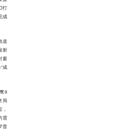
D打
完成
轨道
发射
射窗
”成
鹰9
察局
验证，
的需
罗普