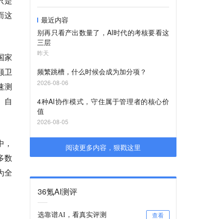
只是
而这
最近内容
别再只看产出数量了，AI时代的考核要看这
三层
昨天
国家
颗卫
频繁跳槽，什么时候会成为加分项？
2026-08-06
速测
。自
4种AI协作模式，守住属于管理者的核心价
值
2026-08-05
中，
阅读更多内容，狠戳这里
多数
为全
36氪AI测评
选靠谱AI，看真实评测
查看