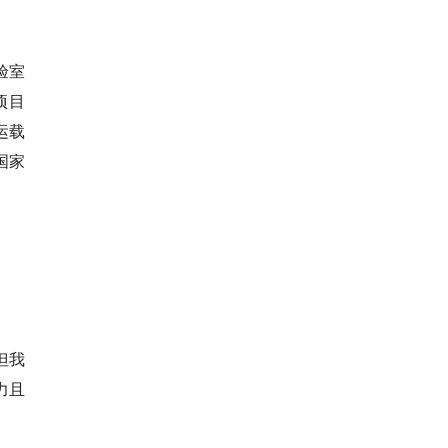
验室
项目
运载
国家
但我
力且