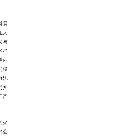
觉震
担太
发与
先的星
道内
（模
能电池
箭实
天产
的火
的公