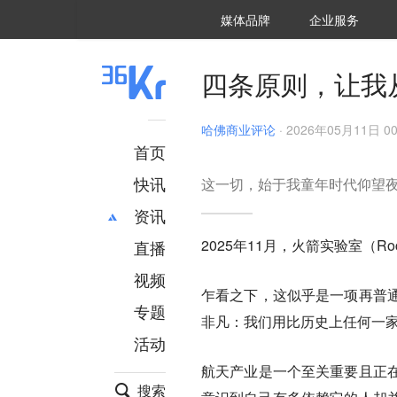
36氪Auto
数字时氪
企业号
未来消费
智能涌现
未来城市
启动Power on
媒体品牌
企业服务
企服点评
36氪出海
36氪研究院
潮生TIDE
36氪企服点评
36Kr研究院
36氪财经
职场bonus
36碳
后浪研究所
36Kr创新咨询
暗涌Waves
硬氪
氪睿研究院
四条原则，让我
哈佛商业评论
·
2026年05月11日 00
首页
快讯
这一切，始于我童年时代仰望
资讯
2025年11月，火箭实验室（Roc
直播
最新
推荐
创投
财经
视频
乍看之下，这似乎是一项再普
汽车
AI
专题
非凡：我们用比历史上任何一
科技
项目推荐
活动
专精特新
安徽
航天产业是一个至关重要且正
搜索