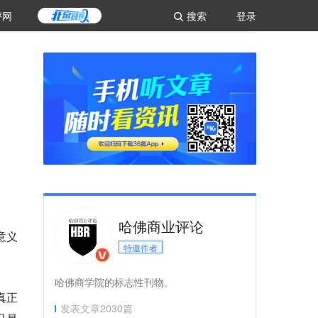
评网
搜索
登录
哈佛商业评论
意义
特邀作者
哈佛商学院的标志性刊物。
真正
发表文章
2030
篇