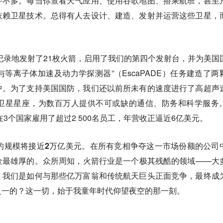
并不多。每当你查看天气应用、使用谷歌地图、搭乘航班，甚至
依赖卫星技术。总得有人去设计、建造、发射并运营这些卫星，
创纪录地发射了21枚火箭，启用了我们的第四个发射台，并为美国
与等离子体加速及动力学探测器”（EscaPADE）任务建造了两
中。为了支持美国国防，我们还以前所未有的速度进行了高超声
卫星星座，为数百万人提供不可或缺的通信、防务和科学服务
在3个国家雇用了超过2 500名员工，年营收正逼近6亿美元。
的规模将接近2万亿美元。
在所有竞相争夺这一市场份额的公司
金最雄厚的。众所周知，火箭行业是一个极其残酷的领域——大
，我们是如何与那些亿万富翁和传统航天巨头正面竞争，最终成
之一的？这一切，始于我童年时代仰望夜空的那一刻。