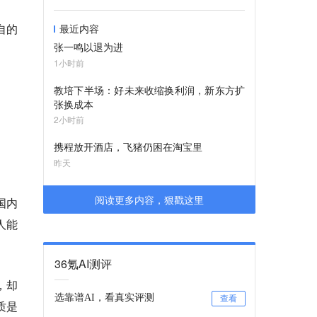
自的
最近内容
张一鸣以退为进
1小时前
教培下半场：好未来收缩换利润，新东方扩
张换成本
2小时前
携程放开酒店，飞猪仍困在淘宝里
昨天
阅读更多内容，狠戳这里
国内
人能
36氪AI测评
，却
选靠谱AI，看真实评测
查看
质是