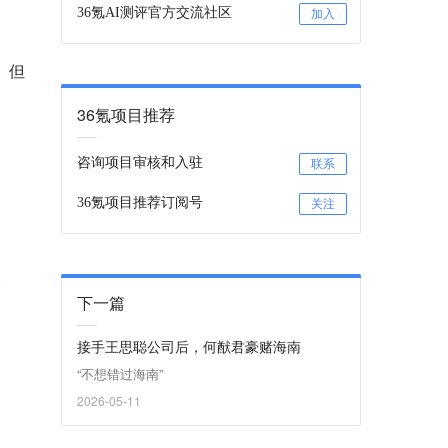
36氪AI测评官方交流社区
加入
。但
36氪项目推荐
咨询项目审核和入驻
联系
36氪项目推荐订阅号
关注
下一篇
接手王思聪公司后，何猷君豪赌海南
“不想错过海南”
2026-05-11