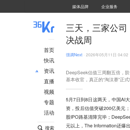
36氪Auto
数字时氪
企业号
未来消费
智能涌现
未来城市
启动Power on
媒体品牌
企业服务
企服点评
36氪出海
36氪研究院
潮生TIDE
36氪企服点评
36Kr研究院
36氪财经
职场bonus
36碳
后浪研究所
36Kr创新咨询
暗涌Waves
硬氪
氪睿研究院
三天，三家公司
决战周
首页
强调Next
·
2026年05月11日 04:02
快讯
资讯
DeepSeek估值三周翻五
基本收官，真正的“淘汰赛”正
直播
最新
推荐
创投
财经
视频
汽车
AI
5月7日到8日这两天，中国A
专题
科技
项目推荐
资，投后估值突破200亿美元
活动
专精特新
安徽
股IPO路基清障完毕；Deep
元以上，The Informatio
搜索