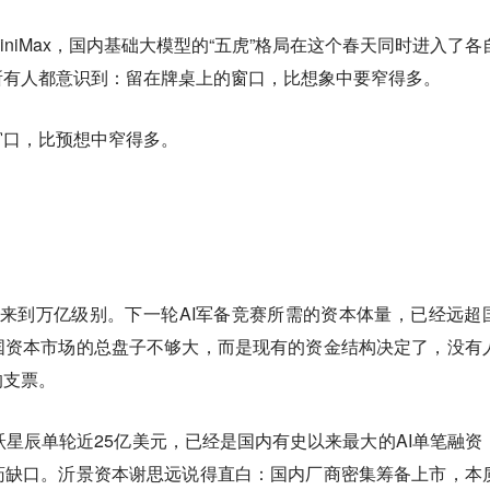
niMax，国内基础大模型的“五虎”格局在这个春天同时进入了各
所有人都意识到：留在牌桌上的窗口，比想象中要窄得多。
窗口，比预想中窄得多。
的估值已经来到万亿级别。下一轮AI军备竞赛所需的资本体量，已经远超
国资本市场的总盘子不够大，而是现有的资金结构决定了，没有
的支票。
跃星辰单轮近25亿美元，已经是国内有史以来最大的AI单笔融资
药缺口。沂景资本谢思远说得直白：国内厂商密集筹备上市，本