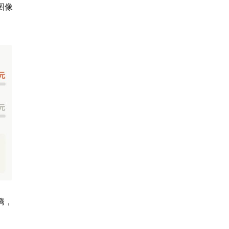
图像
腾，