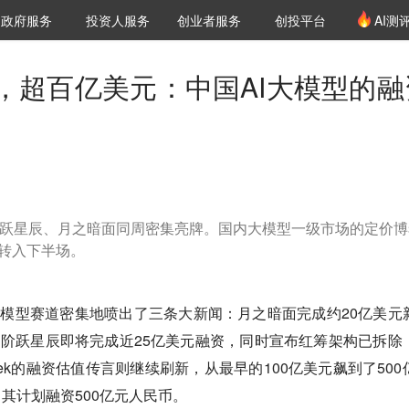
创投发布
项目推荐
核心服务
LP源计划
政府服务
投资人服务
创业者服务
创投平台
AI测
36氪Pro
VClub
VClub投资机构库
创投氪堂
城市之窗
投资机构职位推介
企业入驻
投资人认证
，超百亿美元：中国AI大模型的融
倍，阶跃星辰、月之暗面同周密集亮牌。国内大模型一级市场的定价
式转入下半场。
I大模型赛道密集地喷出了三条大新闻：月之暗面完成约20亿美元
；阶跃星辰即将完成近25亿美元融资，同时宣布红筹架构已拆除
Seek的融资估值传言则继续刷新，从最早的100亿美元飙到了500
n还爆出其计划融资500亿元人民币。