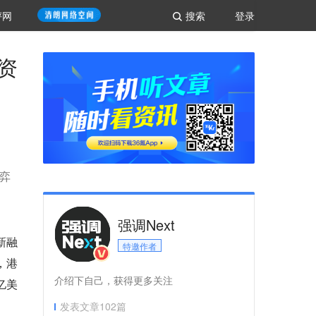
评网
搜索
登录
资
博弈
强调Next
新融
特邀作者
，港
介绍下自己，获得更多关注
亿美
发表文章
102
篇