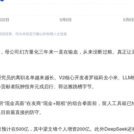
的问题，母公司幻方量化三年来一直在输血，从来没断过粮。真正让
k核心研究员的离职名单越来越长。V2核心开发者罗福莉去小米、LLM
心贡献者阮翀投奔元戎启行、郭达雅跳槽字节。
“现金高薪”在友商“现金+期权”的组合拳面前，留人工具箱已
是目前最直接的防守。
计在500亿，其中梁文锋个人增资200亿。此外DeepSeek还