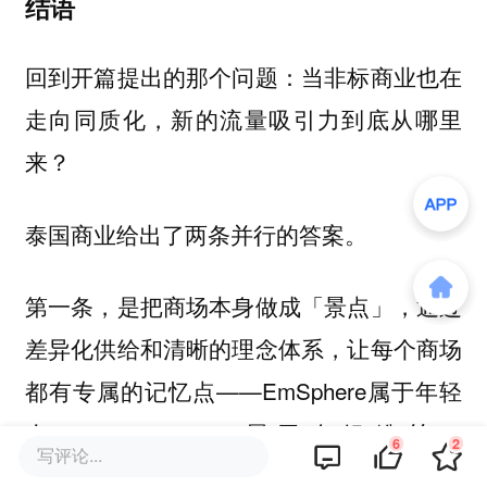
结语
回到开篇提出的那个问题：当非标商业也在
走向同质化，新的流量吸引力到底从哪里
来？
泰国商业给出了两条并行的答案。
第一条，是把商场本身做成「景点」，通过
差异化供给和清晰的理念体系，让每个商场
都有专属的记忆点——EmSphere属于年轻
人，Central World属于泰娱粉丝，
6
2
写评论...
ICONSIAM属于所有想一站式体验泰国的