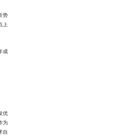
新势
点上
年成
发优
作为
术自