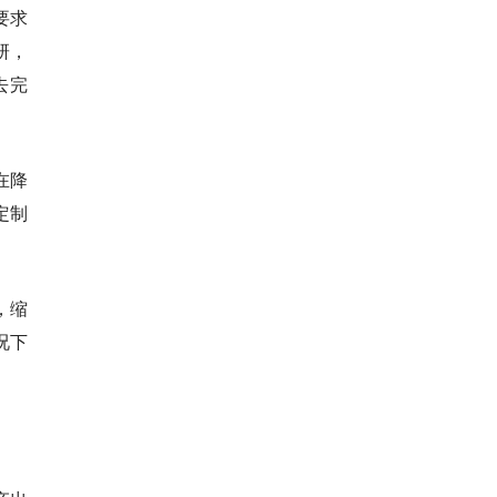
要求
研，
去完
在降
定制
，缩
况下