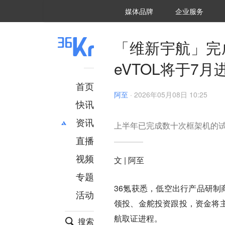
36氪Auto
数字时氪
企业号
未来消费
智能涌现
未来城市
启动Power on
媒体品牌
企业服务
企服点评
36氪出海
36氪研究院
潮生TIDE
36氪企服点评
36Kr研究院
36氪财经
职场bonus
36碳
后浪研究所
36Kr创新咨询
暗涌Waves
硬氪
氪睿研究院
「维新宇航」完
eVTOL将于7
首页
阿至
·
2026年05月08日 10:25
快讯
资讯
上半年已完成数十次框架机的试飞
直播
最新
推荐
创投
财经
视频
文 | 阿至
汽车
AI
专题
科技
项目推荐
36氪获悉，
低空出行产品研制
活动
专精特新
安徽
领投、金舵投资跟投，
资金将主
航取证进程。
搜索