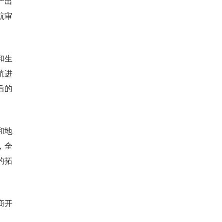
产出
航审
和生
航进
后的
和地
，全
的拓
商开