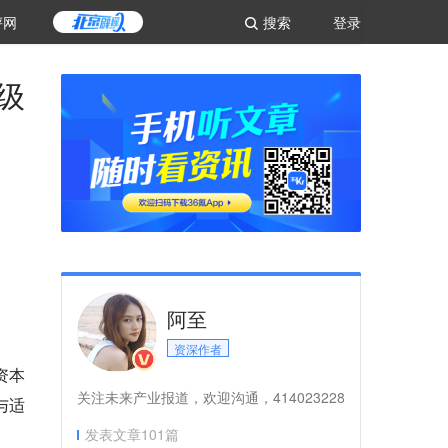
评网
搜索
登录
级
阿至
资深作者
资本
关注未来产业报道，欢迎沟通，414023228
与适
发表文章
101
篇