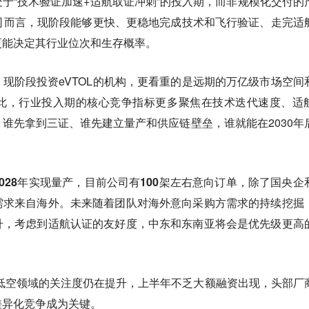
于“技术验证加速+适航取证冲刺”的投入期，而非规模化交付的
司而言，
现阶段能够更快、更稳地完成技术和飞行验证、走完适
更能决定其行业位次和生存概率。
现阶段投资eVTOL的机构，更看重的是远期的万亿级市场空间
此，行业投入期的核心竞争指标更多聚焦在技术迭代速度、适
谁先拿到三证、谁先建立量产和供应链壁垒，谁就能在2030年
028年实现量产，目前公司有100架左右意向订单，除了国央企
需求来自海外。
未来随着团队对海外意向采购方需求的持续挖掘
升，考虑到适航认证的友好度，中东和东南亚将会是优先级更高
对低空领域的关注度仍在提升，上半年不乏大额融资出现，头部厂
差异化竞争成为关键。