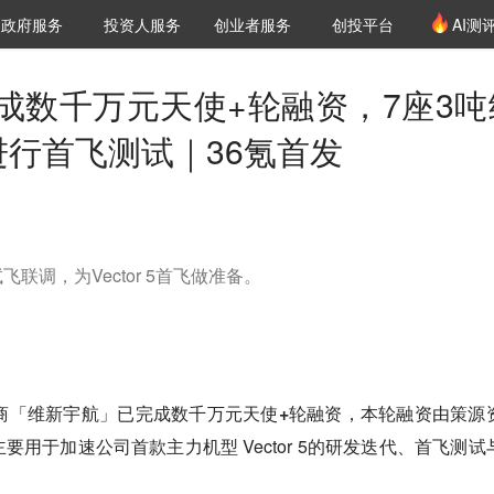
创投发布
项目推荐
核心服务
LP源计划
政府服务
投资人服务
创业者服务
创投平台
AI测
36氪Pro
VClub
VClub投资机构库
创投氪堂
城市之窗
投资机构职位推介
企业入驻
投资人认证
成数千万元天使+轮融资，7座3吨
月进行首飞测试｜36氪首发
联调，为Vector 5首飞做准备。
商「维新宇航」已完成数千万元天使+轮融资，本轮融资由策源
要用于加速公司首款主力机型 Vector 5的研发迭代、首飞测试