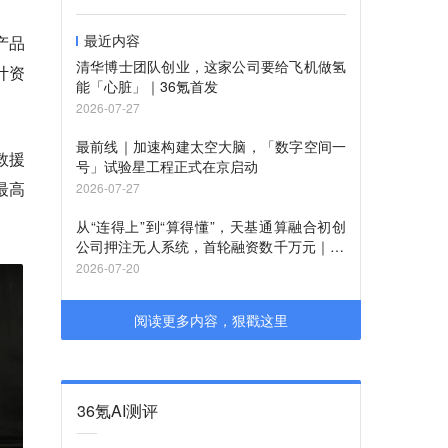
最近内容
产品
清华博士团队创业，这家公司要给飞机做氢
计资
能「心脏」｜36氪首发
2026-07-27
最前线｜加速构建太空大脑，「数字空间一
救援
号」试验星工程正式在京启动
最高
2026-07-27
从“连得上”到“算得懂”，天基通算融合初创
公司押注无人系统，首轮融资数千万元｜36
氪首发
2026-07-20
阅读更多内容，狠戳这里
36氪AI测评