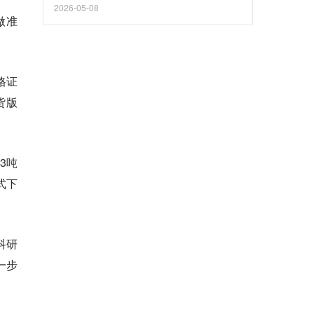
2026-05-08
做准
格证
货版
3吨
式下
科研
一步