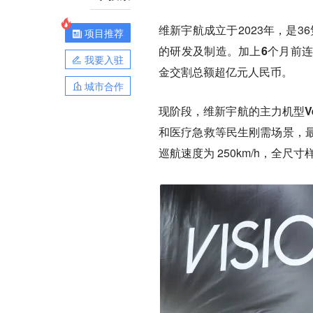
维新宇航成立于2023年，是3
项目推荐
的研发及制造。
加上6个月前
我要入驻
金交割总额超亿元人民币。
城市合作
现阶段，维新宇航的
主力机型Ve
和医疗急救等民生刚需场景，最大
巡航速度为 250km/h，全尺