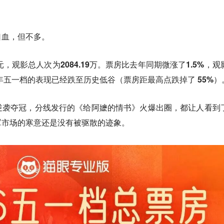
口血，但不多。
元
，观影总人次为
2084.19万
。票房比去年同期微涨了
1.5%
，观
年五一档的表现已经跌至历史低谷（票房距最高点跌掉了
55%
）
逆袭夺冠，分线发行的
《给阿嬷的情书》
火爆出圈，都让人看到
罩市场的寒意还是没有被驱散的迹象。