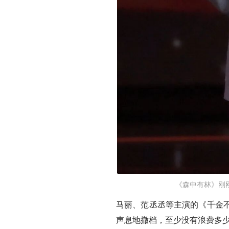
《森中有林》刚
马丽、范丞丞等主演的
《千金
声息地撤档，至少没有浪费多