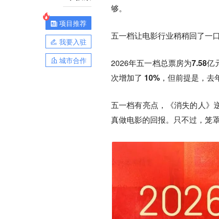
够。
项目推荐
五一档让电影行业稍稍回了一
我要入驻
城市合作
2026年五一档总票房为
7.58亿
次增加了
10%
，但前提是，去
五一档有亮点，
《消失的人》
真做电影的回报。只不过，笼