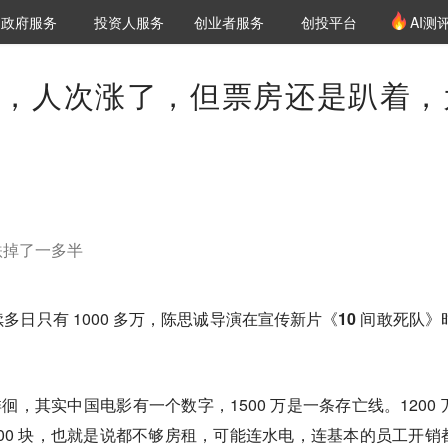
创投发布
项目推荐
核心服务
LP源计划
政府服务
投资人服务
创业者服务
创投平台
AI测
36氪Pro
VClub
VClub投资机构库
创投氪堂
城市之窗
投资机构职位推介
企业入驻
投资人认证
，人次涨了，但票房还是趴着，
跌掉了一多半
日只有 1000 多万，陈思诚导演在宣传新片
《10 间敢死队》
徘徊，其实中国电影有一个数字，1500 万是一条存亡线。1200 
000 块，也就是说都不够房租，可能连水电，连基本的员工开销