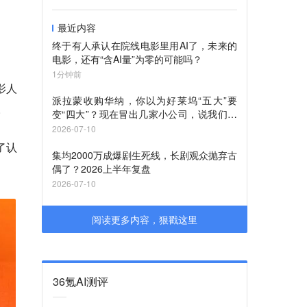
最近内容
终于有人承认在院线电影里用AI了，未来的
电影，还有“含AI量”为零的可能吗？
1分钟前
影人
派拉蒙收购华纳，你以为好莱坞“五大”要
。
变“四大”？现在冒出几家小公司，说我们也
要上桌（深度观察）
2026-07-10
了认
集均2000万成爆剧生死线，长剧观众抛弃古
偶了？2026上半年复盘
2026-07-10
阅读更多内容，狠戳这里
36氪AI测评