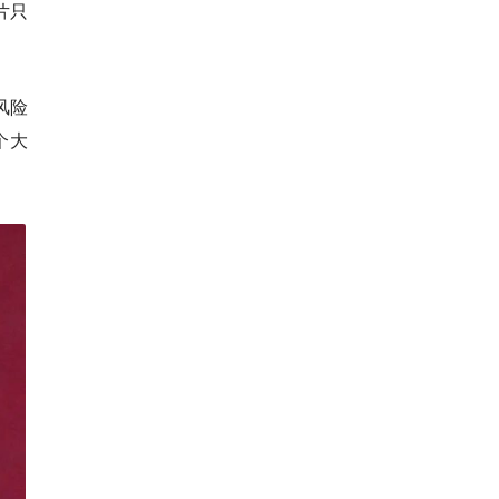
片只
风险
个大