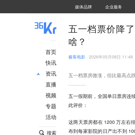
36氪Auto
数字时氪
企业号
未来消费
智能涌现
未来城市
启动Power on
媒体品牌
企业服务
企服点评
36氪出海
36氪研究院
潮生TIDE
36氪企服点评
36Kr研究院
36氪财经
职场bonus
36碳
后浪研究所
36Kr创新咨询
暗涌Waves
硬氪
氪睿研究院
五一档票价降了
啥？
首页
极客电影
·
2026年05月08日 11:48
快讯
资讯
五一档票房微涨，但比最高点
直播
最新
推荐
创投
财经
视频
五一假期前，全国单日票房连续多
汽车
AI
此评价：
专题
科技
项目推荐
活动
专精特新
安徽
这两天票房都在 1200 万左右
布到每家影院的日产出不到 1
搜索