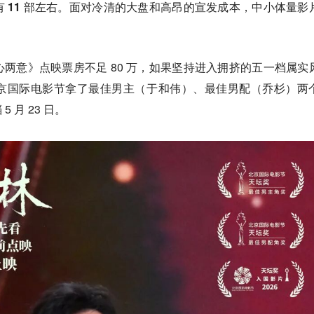
有
11 部
左右。面对冷清的大盘和高昂的宣发成本，中小体量影
心两意》
点映票房不足 80 万，如果坚持进入拥挤的五一档属实
京国际电影节拿了最佳男主（于和伟）、最佳男配（乔杉）两
 月 23 日。