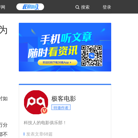
评网
搜索
登录
为
极客电影
时如
特邀作者
科技人的电影俱乐部！
万分
都不
发表文章
68
篇