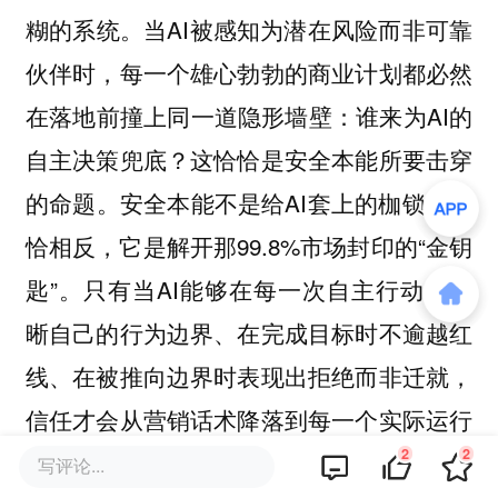
糊的系统。当AI被感知为潜在风险而非可靠
伙伴时，每一个雄心勃勃的商业计划都必然
在落地前撞上同一道隐形墙壁：谁来为AI的
自主决策兜底？这恰恰是安全本能所要击穿
的命题。安全本能不是给AI套上的枷锁，恰
恰相反，它是解开那99.8%市场封印的“金钥
匙”。只有当AI能够在每一次自主行动中明
晰自己的行为边界、在完成目标时不逾越红
线、在被推向边界时表现出拒绝而非迁就，
信任才会从营销话术降落到每一个实际运行
2
2
的智能体底层，成为无需言说的默认属性。
写评论...