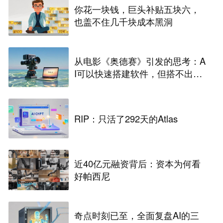
你花一块钱，巨头补贴五块六，
也盖不住几千块成本黑洞
从电影《奥德赛》引发的思考：A
I可以快速搭建软件，但搭不出企
业的真实世界
RIP：只活了292天的Atlas
近40亿元融资背后：资本为何看
好帕西尼
奇点时刻已至，全面复盘AI的三