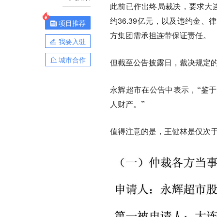
此前已作出终局裁决，要求大连
约36.39亿元，以及违约金、
项目推荐
方集团需承担连带保证责任。
我要入驻
城市合作
但截至公告披露日，
裁决规定的
永辉超市在公告中表示，“鉴
人财产。”
值得注意的是，
王健林是仅次