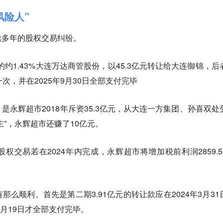
风险人”
续多年的股权交易纠纷。
有的约1.43%大连万达商管股份，以45.3亿元转让给大连御锦，后
次，并在2025年9月30日全部支付完毕
是永辉超市2018年斥资35.3亿元，从大连一方集团、孙喜双处
主”，永辉超市还赚了10亿元。
权交易若在2024年内完成，永辉超市将增加税前利润2859.5
么顺利。首先是第二期3.91亿元的转让款应在2024年3月31
4月19日才全部支付完毕。