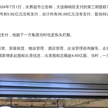
24年7月1日，永辉超市公告称，大连御锦应支付的第三期股权7.
有5.92亿元没有支付，合计尚有36.39亿元没有支付。股份转
期支付，他旗下一方集团当时也是焦头烂额。
投资、房屋租赁、物业管理、酒店管理、企业管理咨询服等。企
集团新增多起股权出质信息，出质股权总额超4.65亿股。当时，一