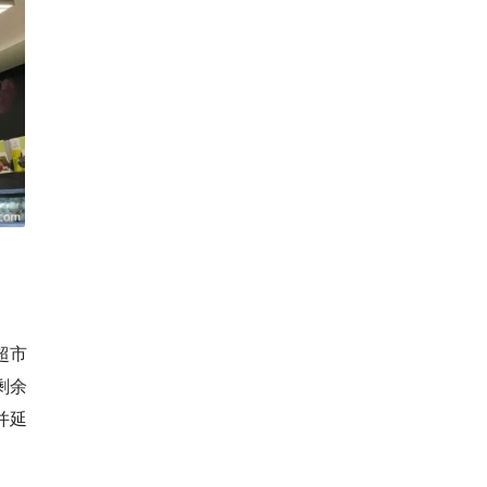
超市
剩余
并延