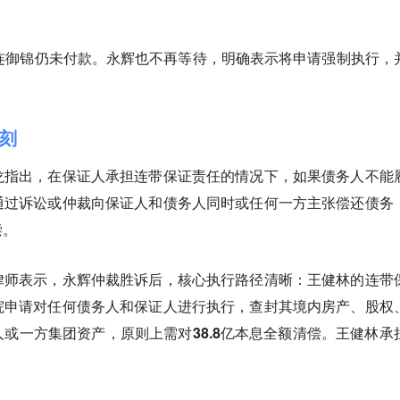
连御锦仍未付款。永辉也不再等待，明确表示将申请强制执行，
时刻
龙指出，在保证人承担连带保证责任的情况下，如果债务人不能
通过诉讼或仲裁向保证人和债务人同时或任何一方主张偿还债务
偿。
律师表示，永辉仲裁胜诉后，核心执行路径清晰：王健林的连带
院申请对任何债务人和保证人进行执行，查封其境内房产、股权
或一方集团资产，原则上需对38.8亿本息全额清偿。王健林承