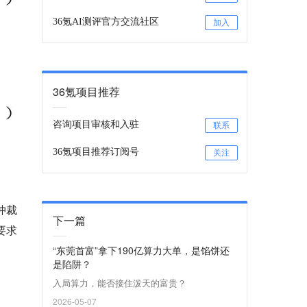
36氪AI测评官方交流社区
加入
36氪项目推荐
咨询项目审核和入驻
联系
36氪项目推荐订阅号
关注
仲裁
下一篇
要求
“东莞首富”拿下190亿算力大单，是馅饼还
是陷阱？
入局算力，能否接住泼天的富贵？
2026-05-07