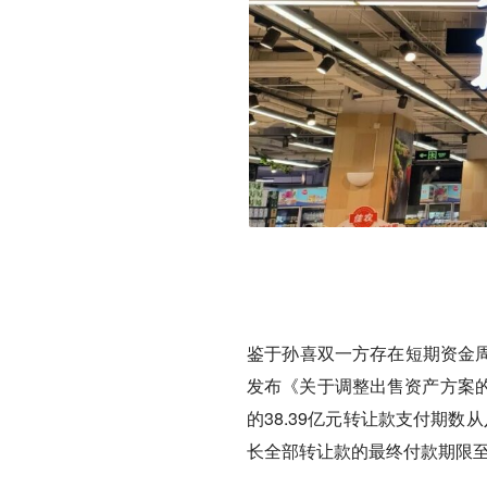
鉴于孙喜双一方存在短期资金
发布《关于调整出售资产方案
的38.39亿元转让款支付期数
长全部转让款的最终付款期限至2