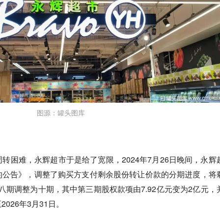
图源：罐头图库
周转困难，永辉超市于是给了宽限
，2024年7月26日晚间，永辉
的公告》，调整了购买方支付剩余股份转让价款的分期进度，将
从八期调整为十期，其中第三期股权款项由7.92亿元变为2亿元，
026年3月31日。