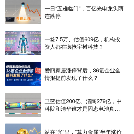
一日“五难临门”，百亿光电龙头两
连跌停
一签7.5万、估值609亿，机构投
资人都在疯抢宇树科技？
爱丽家居涨停背后，36氪企业全
情报提前发现了什么？
卫蓝估值200亿、清陶279亿，中
科院和清华谁才是固态电池真正
的底牌
站在“光”里，“算力金属”半年涨价