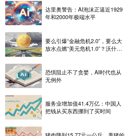
达里奥警告：AI泡沫正逼近1929
年和2000年极端水平
要么引爆“金融危机2.0”，要么大
放水点燃“美元危机1.0”？沃什面
前只有两条路
恐惧阻止不了贪婪，AI时代也从
无例外
服务业增加值41.4万亿：中国人
把钱从买东西挪到了买时间
猪肉降到15.77元一公斤，养猪的