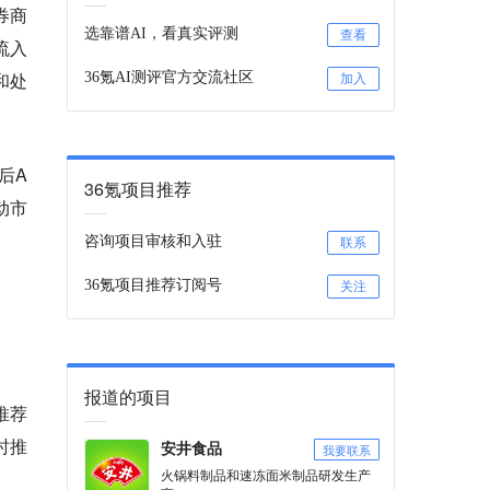
券商
选靠谱AI，看真实评测
查看
流入
和处
36氪AI测评官方交流社区
加入
后A
36氪项目推荐
动市
咨询项目审核和入驻
联系
36氪项目推荐订阅号
关注
报道的项目
推荐
时推
我要联系
安井食品
火锅料制品和速冻面米制品研发生产