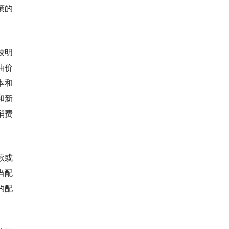
策的
较明
油价
本和
和新
消费
续或
当配
的配