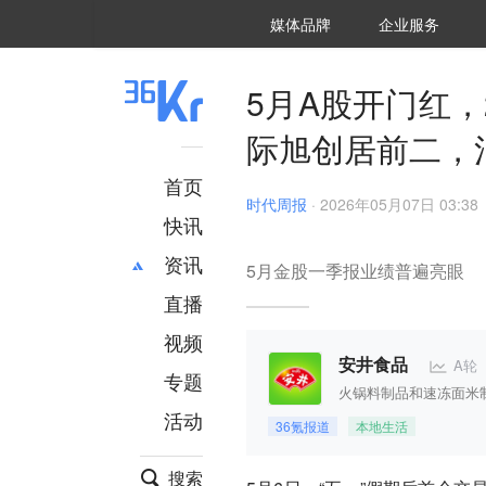
36氪Auto
数字时氪
企业号
未来消费
智能涌现
未来城市
启动Power on
媒体品牌
企业服务
企服点评
36氪出海
36氪研究院
潮生TIDE
36氪企服点评
36Kr研究院
36氪财经
职场bonus
36碳
后浪研究所
36Kr创新咨询
暗涌Waves
硬氪
氪睿研究院
5月A股开门红
际旭创居前二，
首页
时代周报
·
2026年05月07日 03:38
快讯
资讯
5月金股一季报业绩普遍亮眼
直播
最新
推荐
创投
财经
视频
汽车
AI
A轮
安井食品
专题
科技
项目推荐
火锅料制品和速冻面米
活动
专精特新
安徽
36氪报道
本地生活
搜索