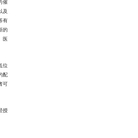
的催
以及
等有
新的
、医
低位
的配
者可
经授