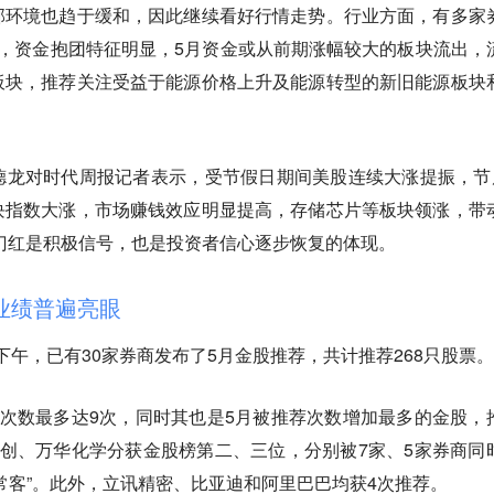
部环境也趋于缓和，因此继续看好行情走势。行业方面，有多家
，资金抱团特征明显，5月资金或从前期涨幅较大的板块流出，
板块，推荐关注受益于能源价格上升及能源转型的新旧能源板块
德龙对时代周报记者表示，受节假日期间美股连续大涨提振，节
块指数大涨，市场赚钱效应明显提高，存储芯片等板块领涨，带
门红是积极信号，也是投资者信心逐步恢复的体现。
业绩普遍亮眼
日下午，已有30家券商发布了5月金股推荐，共计推荐268只股票。
次数最多达9次，同时其也是5月被推荐次数增加最多的金股，
创、万华化学分获金股榜第二、三位，分别被7家、5家券商同
常客”。此外，立讯精密、比亚迪和阿里巴巴均获4次推荐。