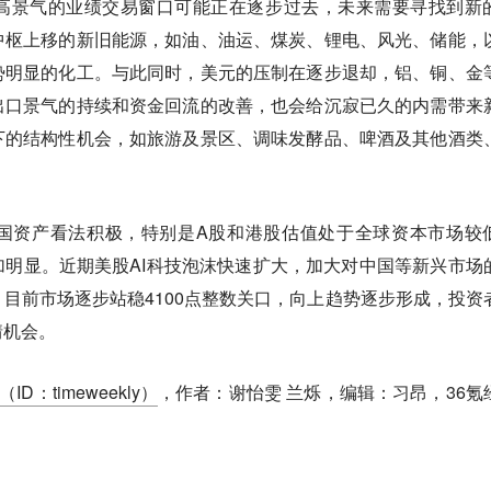
高景气的业绩交易窗口可能正在逐步过去，未来需要寻找到新
中枢上移的新旧能源，如油、油运、煤炭、锂电、风光、储能，
势明显的化工。与此同时，美元的压制在逐步退却，铝、铜、金
出口景气的持续和资金回流的改善，也会给沉寂已久的内需带来
下的结构性机会，如旅游及景区、调味发酵品、啤酒及其他酒类
国资产看法积极，特别是A股和港股估值处于全球资本市场较
明显。近期美股AI科技泡沫快速扩大，加大对中国等新兴市场
目前市场逐步站稳4100点整数关口，向上趋势逐步形成，投资
情机会。
ID：timeweekly）
，作者：谢怡雯 兰烁，编辑：习昂，36氪