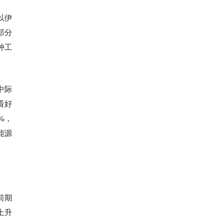
以伊
部分
种工
中际
看好
%，
能源
前期
上升