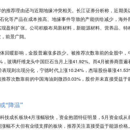
学的推荐理由还与近期地缘冲突相关。长江证券分析称，近期美
醚、石化等产品在成本推高、地缘事件导致的产能供给减少，海外
实现盈利扩张。公司积极布局新材料，新能源材料、营养品、特
破，前景广阔。
整体回暖影响，金股普遍涨多跌少。被推荐次数靠前的金股中，
7%，玻璃纤维龙头中国巨石当月上涨41.92%。而4月被券商普遍
现则出现分化，宁德时代上涨10.24%，杰瑞股份暴涨41.53
月被推荐次数靠前的中国海油则微跌0.03%，股价并未直接受益于
或“降温”
科技成长板块4月涨幅较快，资金抱团特征明显，5月资金或从
期涨幅不大但有业绩支撑的板块，推荐关注直接受益于能源价格