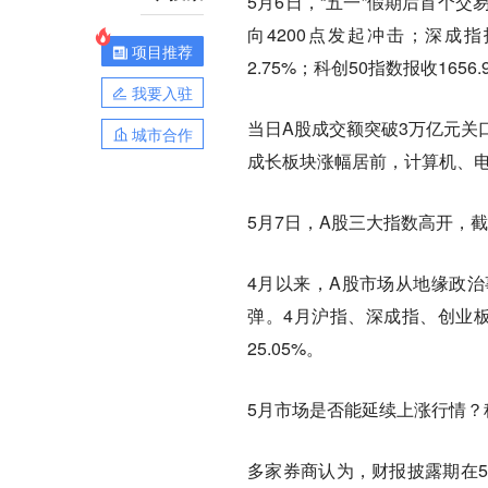
5月6日，“五一”假期后首个交易
向4200点发起冲击；深成指报收
项目推荐
2.75%；科创50指数报收1656.
我要入驻
当日A股成交额突破3万亿元关口
城市合作
成长板块涨幅居前，计算机、
5月7日，A股三大指数高开，截
4月以来，A股市场从地缘政
弹。4月沪指、深成指、创业板指分
25.05%。
5月市场是否能延续上涨行情？
多家券商认为，财报披露期在