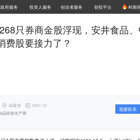
创投发布
项目推荐
核心服务
LP源计划
政府服务
投资人服务
创业者服务
创投平台
AI测
36氪Pro
VClub
VClub投资机构库
创投氪堂
城市之窗
投资机构职位推介
企业入驻
投资人认证
，268只券商金股浮现，安井食品、
消费股要接力了？
福建省
2001-12
我要联系
制品研发生产商