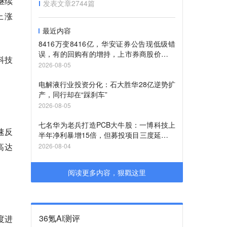
继续
发表文章
2744
篇
上涨
最近内容
8416万变8416亿，华安证券公告现低级错
误，有的回购有的增持，上市券商股价待重
科技
估
2026-08-05
电解液行业投资分化：石大胜华28亿逆势扩
产，同行却在“踩刹车”
2026-08-05
七名华为老兵打造PCB大牛股：一博科技上
速反
半年净利暴增15倍，但募投项目三度延期，
进度不足六成
高达
2026-08-04
阅读更多内容，狠戳这里
36氪AI测评
度进