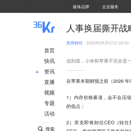
36氪Auto
数字时氪
企业号
未来消费
智能涌现
未来城市
启动Power on
媒体品牌
企业服务
企服点评
36氪出海
36氪研究院
潮生TIDE
36氪企服点评
36Kr研究院
36氪财经
职场bonus
36碳
后浪研究所
36Kr创新咨询
暗涌Waves
硬氪
氪睿研究院
人事换届撕开战
思辨财经
·
2026年05月07日 02:52
首页
快讯
说到底，小米和苹果不完全是
资讯
在苹果本期财报之前（2026 
直播
最新
推荐
创投
财经
视频
1）内存价格暴涨，会不会压缩苹
汽车
AI
专题
的低点；
科技
项目推荐
活动
专精特新
安徽
2）库克即将卸任CEO（转
搜索