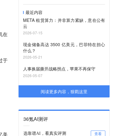
最近内容
META 租赁算力：并非算力紧缺，意在公有
云
2026-07-15
机在
现金储备高达 3500 亿美元，巴菲特在担心
什么？
2026-05-21
过于
人事换届撕开战略拐点，苹果不再保守
2026-05-07
阅读更多内容，狠戳这里
36氪AI测评
亿美
选靠谱AI，看真实评测
查看