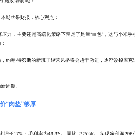
的“施政纲领”呢？
了本期苹果财报，核心观点：
压力，主要还是高端化策略下留足了足量“血包”，这与小米手
的；
，约翰·特努斯的新班子经营风格将会趋于激进，逐渐改掉库克
的新周期。
价“肉垫”够厚
：
增长17%；毛利率为49.3%，同比+2.2pcts，实现净利润296