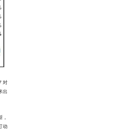
 对
米出
斯，
可动