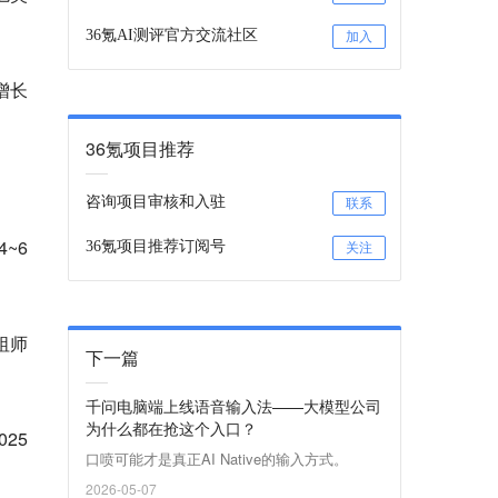
36氪AI测评官方交流社区
加入
，增长
36氪项目推荐
咨询项目审核和入驻
联系
~6
36氪项目推荐订阅号
关注
祖师
下一篇
千问电脑端上线语音输入法——大模型公司
为什么都在抢这个入口？
25
口喷可能才是真正AI Native的输入方式。
2026-05-07