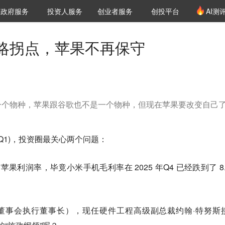
创投发布
项目推荐
核心服务
LP源计划
政府服务
投资人服务
创业者服务
创投平台
AI测
36氪Pro
VClub
VClub投资机构库
创投氪堂
城市之窗
投资机构职位推介
企业入驻
投资人认证
略拐点，苹果不再保守
一个物种，苹果跟谷歌也不是一个物种，但现在苹果要改变自己
年Q1)，投资圈最关心两个问题：
果利润率，毕竟小米手机毛利率在 2025 年Q4 已经跌到了 8.
任董事会执行董事长），现任硬件工程高级副总裁约翰·特努斯