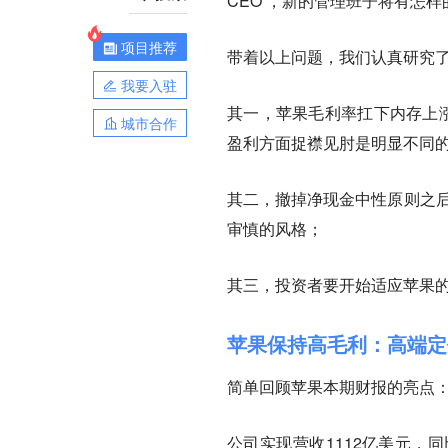
CEO ，新的管理班子将有怎样
项目推荐
带着以上问题，我们认真研究
我要入驻
其一，苹果毛利率扛下内存上涨
城市合作
盈利方面捉襟见肘是明显不同
其二，撤掉净现金中性原则之后
审慎的风格；
其三，投资者要开始适应苹果
苹果保持高毛利：高端定
简单回顾苹果本期财报的亮点
公司实现营收1112亿美元，同比