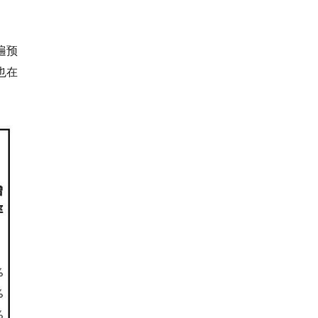
遍预
也在