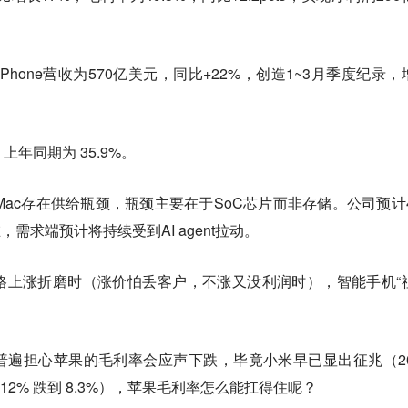
Q2 iPhone营收为570亿美元，同比+22%，创造1~3月季度纪录
上年同期为 35.9%。
与Mac存在供给瓶颈，瓶颈主要在于SoC芯片而非存储。公司预计4
需求端预计将持续受到AI agent拉动。
格上涨折磨时（涨价怕丢客户，不涨又没利润时），智能手机“
遍担心苹果的毛利率会应声下跌，毕竟小米早已显出征兆（20
12% 跌到 8.3%），苹果毛利率怎么能扛得住呢？