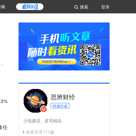
评网
搜索
登录
了。
思辨财经
3%
特邀作者
少说废话，多写精品
接任
发表文章
171
篇