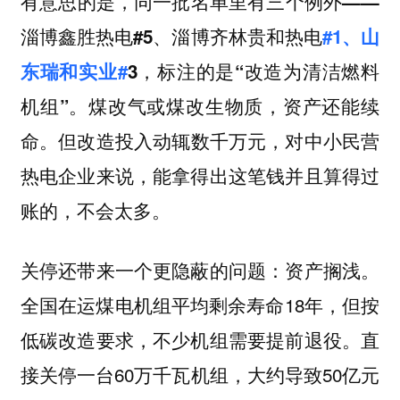
有意思的是，
同一批名单里有三个例外——
淄博鑫胜热电#5、淄博齐林贵和热电
#1、山
东瑞和实业#
3，标注的是“改造为清洁燃料
煤改气或煤改生物质，资产还能续
机组”。
命。
但改造投入动辄数千万元，对中小民营
热电企业来说，能拿得出这笔钱并且算得过
账的，不会太多。
关停还带来一个更隐蔽的问题：资产搁浅。
全国在运煤电机组平均剩余寿命18年，但按
低碳改造要求，不少机组需要提前退役。直
接关停一台60万千瓦机组，大约导致50亿元