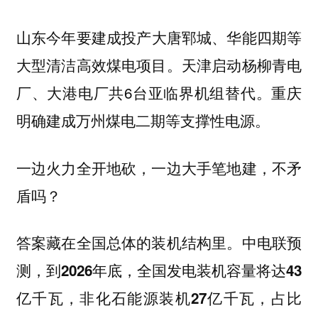
今年要建成投产
等
山东
大唐郓城、华能四期
大型清洁高效煤电项目。
启动
天津
杨柳青电
共6台亚临界机组替代。
厂、大港电厂
重庆
明确建成
等支撑性电源。
万州煤电二期
一边火力全开地砍，一边大手笔地建，不矛
盾吗？
答案藏在全国总体的装机结构里。中电联预
测，
到2026年底，全国发电装机容量将达43
亿千瓦，非化石能源装机27亿千瓦，占比