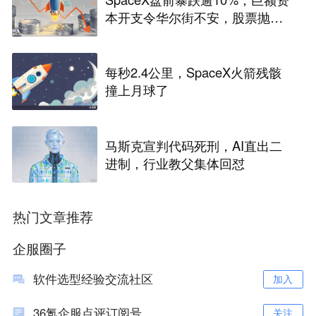
本开支令华尔街不安，股票抛
售“难以抗拒”
每秒2.4公里，SpaceX火箭残骸
撞上月球了
马斯克宣判代码死刑，AI直出二
进制，行业教父集体回怼
热门文章推荐
企服圈子
软件选型经验交流社区
加入
36氪企服点评订阅号
关注