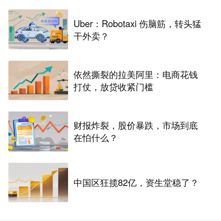
Uber：Robotaxi 伤脑筋，转头猛
干外卖？
依然撕裂的拉美阿里：电商花钱
打仗，放贷收紧门槛
财报炸裂，股价暴跌，市场到底
在怕什么？
中国区狂揽82亿，资生堂稳了？