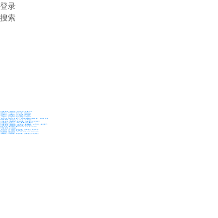
登录
搜索
36氪Auto
数字时氪
未来消费
智能涌现
未来城市
启动Power on
36氪出海
36氪研究院
潮生TIDE
36氪企服点评
36氪财经
职场bonus
36碳
后浪研究所
暗涌Waves
硬氪
氪睿研究院