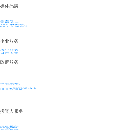
媒体品牌
企业号
企服点评
36Kr研究院
36Kr创新咨询
企业服务
核心服务
城市之窗
政府服务
创投发布
LP源计划
VClub
VClub投资机构库
投资机构职位推介
投资人认证
投资人服务
项目推荐
36氪Pro
创投氪堂