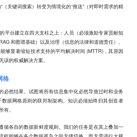
”（关键词搜索）转变为情境化的“推送”（对即时需求的精
大的平台建立在四大支柱之上：
人员
（必须激励专家贡献知
RAG 和图谱基础）以及
治理
（信息的法律和道德责任）。
够显著缩短技术支持的平均解决时间 (MTTR)，其原因
无误的权威解决方案。
网格
史的必然结果。试图将所有信息集中化必然导致过时和业务
于
数据网格
原则的联邦制架构。知识必须始终归其创造者
所有。
并遵循各自的数据新鲜度规则。我们的任务是在其上叠加一
G 流程能够在各个数据孤岛之间无缝切换，而无需进行大规