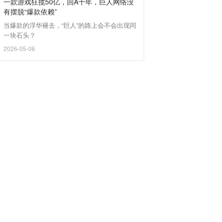
一款游戏狂揽50亿，回A十年，巨人网络没
有摆脱“爆款依赖”
当爆款的浮华褪去，“巨人”的路上会不会出现同
一块石头？
2026-05-06