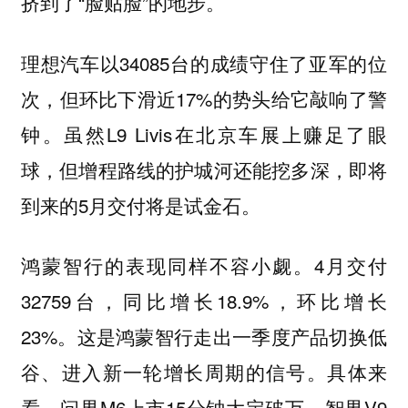
挤到了“脸贴脸”的地步。
理想汽车以34085台的成绩守住了亚军的位
次，但环比下滑近17%的势头给它敲响了警
钟。虽然L9 Livis在北京车展上赚足了眼
球，但增程路线的护城河还能挖多深，即将
到来的5月交付将是试金石。
鸿蒙智行的表现同样不容小觑。4月交付
32759台，同比增长18.9%，环比增长
23%。这是鸿蒙智行走出一季度产品切换低
谷、进入新一轮增长周期的信号。具体来
看，问界M6上市15分钟大定破万，智界V9