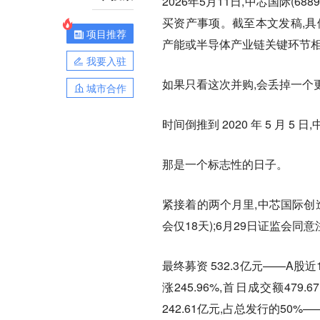
2026年5月11日,中芯国际(
买资产事项。截至本文发稿,具
项目推荐
产能或半导体产业链关键环节
我要入驻
如果只看这次并购,会丢掉一个
城市合作
时间倒推到 2020 年 5 月 5
那是一个标志性的日子。
紧接着的两个月里,中芯国际创造
会仅18天);6月29日证监会同
最终募资 532.3亿元——A股近
涨245.96%,首日成交额4
242.61亿元,占总发行的5