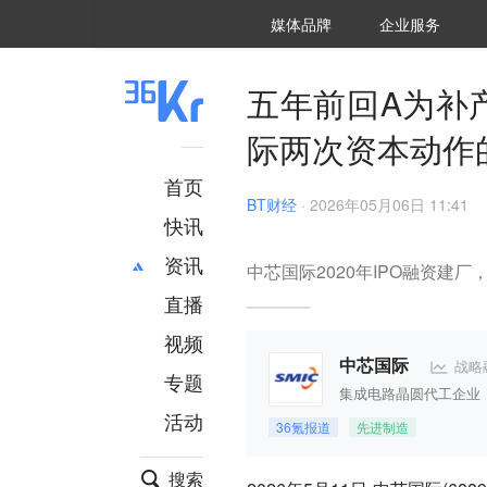
36氪Auto
数字时氪
企业号
未来消费
智能涌现
未来城市
启动Power on
媒体品牌
企业服务
企服点评
36氪出海
36氪研究院
潮生TIDE
36氪企服点评
36Kr研究院
36氪财经
职场bonus
36碳
后浪研究所
36Kr创新咨询
暗涌Waves
硬氪
氪睿研究院
五年前回A为补
际两次资本动作
首页
BT财经
·
2026年05月06日 11:41
快讯
资讯
中芯国际2020年IPO融资建
直播
最新
推荐
创投
财经
视频
汽车
AI
战略
中芯国际
专题
科技
项目推荐
集成电路晶圆代工企业
活动
专精特新
安徽
36氪报道
先进制造
搜索