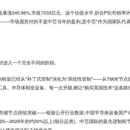
盘暴涨245.96%,市值7032亿元。这个估值水平,折合PS(市销率)
PS——市场愿意付的不是中芯当年的盈利,是中芯"作为国家队代表
已经进入一个完全不同的阶段。
制框架已经从"补丁式管制"演化为"系统性管制"——从7纳米节点
A工具、半导体制造设备。每一次升级,都让"购买美国技术"这条路
关键节点持续突破——根据公开行业数据,中国半导体设备国产
2025—2026年的约30%以上(细分品类)。中芯国际的最先进制程节
认接近或达到 7 纳米水平。