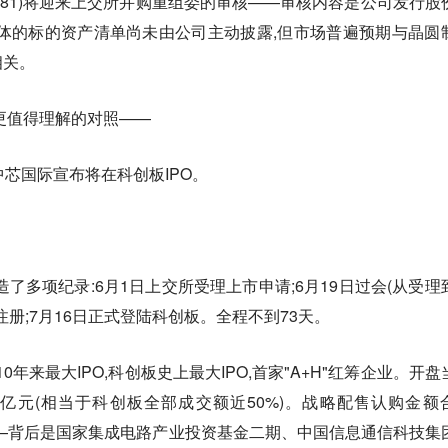
688981)将迎来上交所并购重组委的审核——审核内容是公司发行股
体的标的资产清单尚未由公司主动披露,但市场普遍预期与晶圆
相关。
更值得理解的对照——
 日,中芯国际宣布将在科创板IPO。
了多项纪录:6月1日上交所受理上市申请;6月19日过会(从受理
意注册;7月16日正式登陆科创板。全程不到73天。
10年来最大IPO,科创板史上最大IPO,首家"A+H"红筹企业。开盘
79.67亿元(相当于科创板全部成交额近50%)。战略配售认购金额
0%——背后是国家集成电路产业投资基金二期、中国信息通信科技集