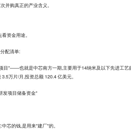
日这次并购真正的产业含义。
先看资金用途。
金分配清单:
片SN1项目"——也就是中芯南方一期,主要用于14纳米及以下先进工艺
5万片/月,投资总额 120.4 亿美元。
艺研发项目储备资金"
中芯的钱,是用来"建厂"的。