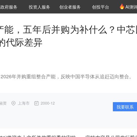
创投发布
项目推荐
核心服务
LP源计划
政府服务
投资人服务
创业者服务
创投平台
AI测
36氪Pro
VClub
VClub投资机构库
创投氪堂
城市之窗
投资机构职位推介
企业入驻
投资人认证
产能，五年后并购为补什么？中芯
的代际差异
厂，2026年并购重组整合产能，反映中国半导体从追赶迈向整合。
融资
上海市
2000-12
我要联系