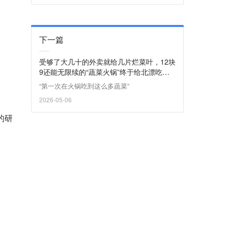
下一篇
受够了大几十的外卖就给几片烂菜叶，12块
9还能无限续的“蔬菜火锅”终于给北漂吃爽
了？
“第一次在火锅吃到这么多蔬菜”
2026-05-06
的研