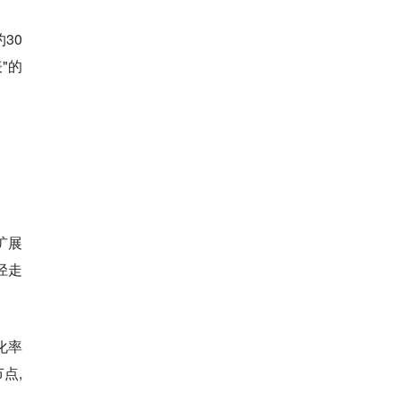
约30
"的
扩展
径走
化率
点,