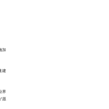
施加
速建
业界
"愿