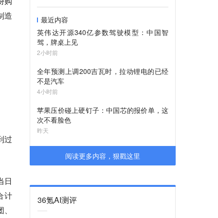
份购
制造
最近内容
英伟达开源340亿参数驾驶模型：中国智
驾，牌桌上见
2小时前
全年预测上调200吉瓦时，拉动锂电的已经
不是汽车
4小时前
苹果压价碰上硬钉子：中国芯的报价单，这
次不看脸色
昨天
到过
阅读更多内容，狠戳这里
当日
合计
36氪AI测评
团、