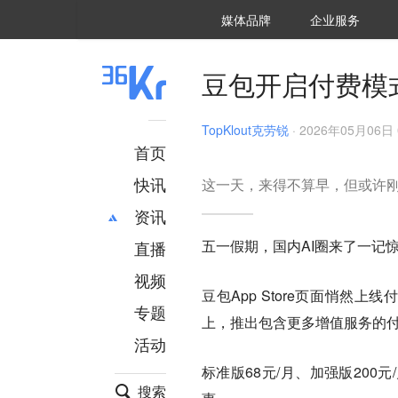
36氪Auto
数字时氪
企业号
未来消费
智能涌现
未来城市
启动Power on
媒体品牌
企业服务
企服点评
36氪出海
36氪研究院
潮生TIDE
36氪企服点评
36Kr研究院
36氪财经
职场bonus
36碳
后浪研究所
36Kr创新咨询
暗涌Waves
硬氪
氪睿研究院
豆包开启付费模
TopKlout克劳锐
·
2026年05月06日 
首页
快讯
这一天，来得不算早，但或许
资讯
五一假期，国内AI圈来了一记
直播
最新
推荐
创投
财经
视频
豆包App Store页面悄然上
汽车
AI
专题
上，推出包含更多增值服务的付
科技
项目推荐
活动
专精特新
安徽
标准版68元/月、加强版200
搜索