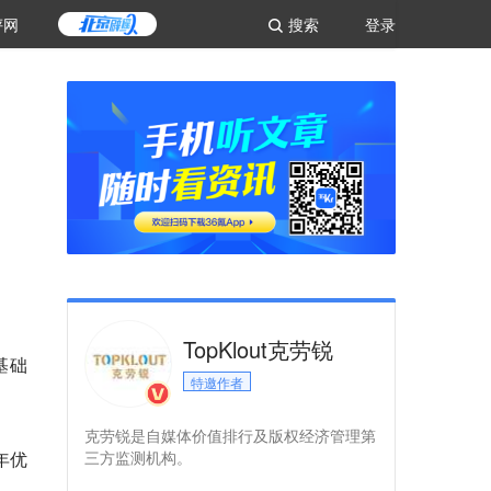
评网
搜索
登录
TopKlout克劳锐
基础
特邀作者
克劳锐是自媒体价值排行及版权经济管理第
年优
三方监测机构。