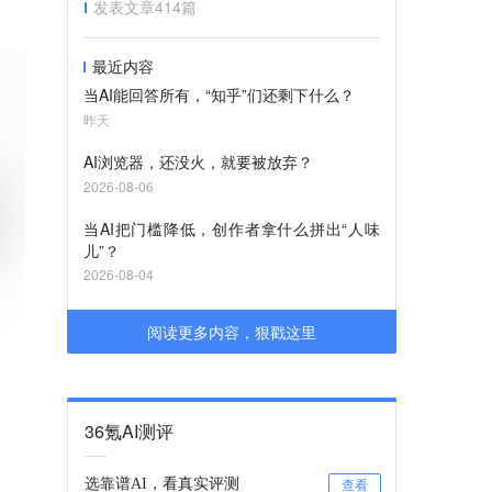
发表文章
414
篇
最近内容
当AI能回答所有，“知乎”们还剩下什么？
昨天
AI浏览器，还没火，就要被放弃？
2026-08-06
当AI把门槛降低，创作者拿什么拼出“人味
儿”？
2026-08-04
阅读更多内容，狠戳这里
36氪AI测评
选靠谱AI，看真实评测
查看