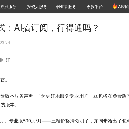
创投发布
项目推荐
核心服务
LP源计划
政府服务
投资人服务
创业者服务
创投平台
AI测
36氪Pro
VClub
VClub投资机构库
创投氪堂
城市之窗
投资机构职位推介
企业入驻
投资人认证
式：AI搞订阅，行得通吗？
03:34
刚刚好
惊雷。
线付费版本服务声明：
“为更好地服务专业用户，豆包将在免费版
费版本。”
元/月、专业版500元/月——三档价格清晰明了，并同步给出了包