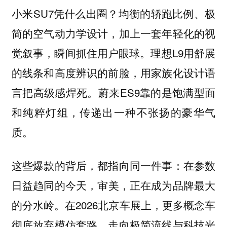
小米SU7凭什么出圈？均衡的轿跑比例、极
简的空气动力学设计，加上一套年轻化的视
觉叙事，瞬间抓住用户眼球。理想L9用舒展
的线条和高度辨识的前脸，用家族化设计语
言把高级感焊死。蔚来ES9靠的是饱满型面
和纯粹灯组，传递出一种不张扬的豪华气
质。
这些爆款的背后，都指向同一件事：在参数
日益趋同的今天，
审美，正在成为品牌最大
。在2026北京车展上，更多概念车
的分水岭
彻底放弃模仿套路，走向极简流线与科技光