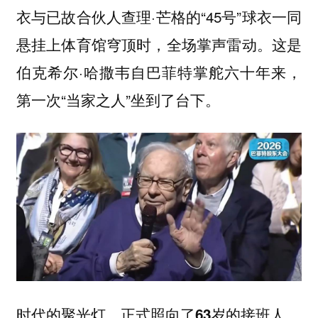
衣与已故合伙人查理·芒格的“45号”球衣一同
悬挂上体育馆穹顶时，全场掌声雷动。这是
伯克希尔·哈撒韦自巴菲特掌舵六十年来，
第一次“当家之人”坐到了台下。
时代的聚光灯，正式照向了63岁的接班人。