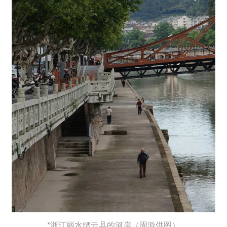
*浙江丽水缙云县的河岸（周游供图）