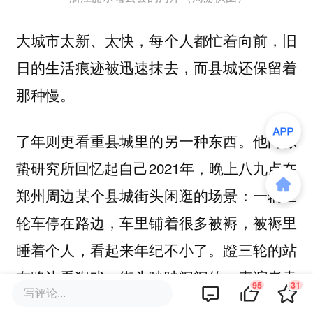
大城市太新、太快，每个人都忙着向前，旧
日的生活痕迹被迅速抹去，而县城还保留着
那种慢。
了年则更看重县城里的另一种东西。他向惊
蛰研究所回忆起自己2021年，晚上八九点在
郑州周边某个县城街头闲逛的场景：一辆三
轮车停在路边，车里铺着很多被褥，被褥里
睡着个人，看起来年纪不小了。蹬三轮的站
在路边看猴戏，街头吵吵闹闹的，表演者卖
95
31
写评论...
力地吆喝着，身前却没什么打赏，围观者多