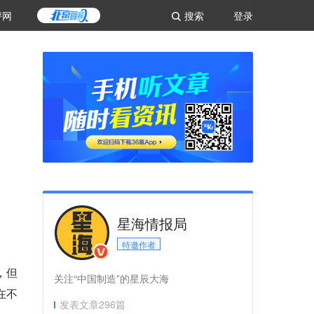
评网
搜索
登录
星海情报局
特邀作者
，但
关注“中国制造”的星辰大海
在不
发表文章
296
篇