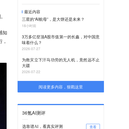
最近内容
刻。
三星的“AI航母”，是大饼还是未来？
18小时前
感知
3万多亿登顶A股市值第一的长鑫，对中国意
行，
味着什么？
2026-07-27
为救灾立下汗马功劳的无人机，竟然远不止
大疆
2026-07-22
阅读更多内容，狠戳这里
36氪AI测评
选靠谱AI，看真实评测
查看