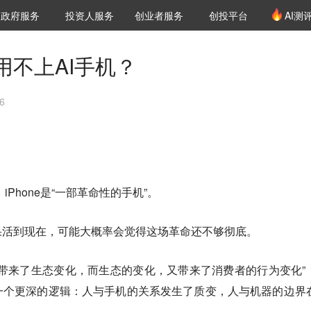
创投发布
项目推荐
核心服务
LP源计划
政府服务
投资人服务
创业者服务
创投平台
AI测
36氪Pro
VClub
VClub投资机构库
创投氪堂
城市之窗
投资机构职位推介
企业入驻
投资人认证
用不上AI手机？
6
iPhone是“一部革命性的手机”。
果活到现在，可能大概率会觉得这场革命还不够彻底。
带来了生态变化，而生态的变化，又带来了消费者的行为变化”
一个更深的逻辑：
人与手机的关系发生了质变，人与机器的边界