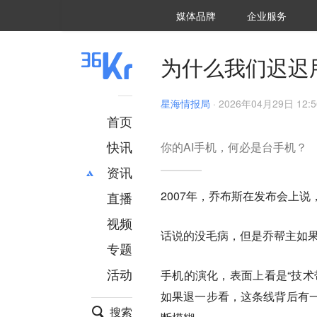
36氪Auto
数字时氪
企业号
未来消费
智能涌现
未来城市
启动Power on
媒体品牌
企业服务
企服点评
36氪出海
36氪研究院
潮生TIDE
36氪企服点评
36Kr研究院
36氪财经
职场bonus
36碳
后浪研究所
36Kr创新咨询
暗涌Waves
硬氪
氪睿研究院
为什么我们迟迟
星海情报局
·
2026年04月29日 12:5
首页
快讯
你的AI手机，何必是台手机？
资讯
2007年，乔布斯在发布会上说，
直播
最新
推荐
创投
财经
视频
话说的没毛病，但是乔帮主如
汽车
AI
专题
科技
项目推荐
活动
手机的演化，表面上看是“技术
专精特新
安徽
如果退一步看，这条线背后有
搜索