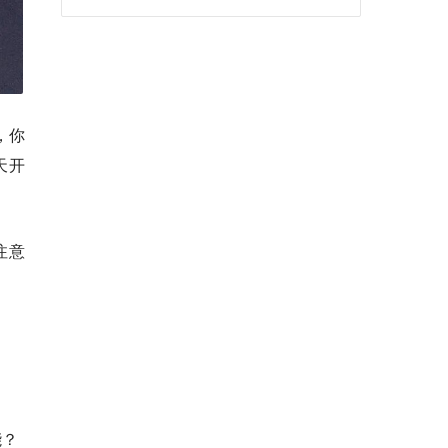
，你
天开
注意
能？