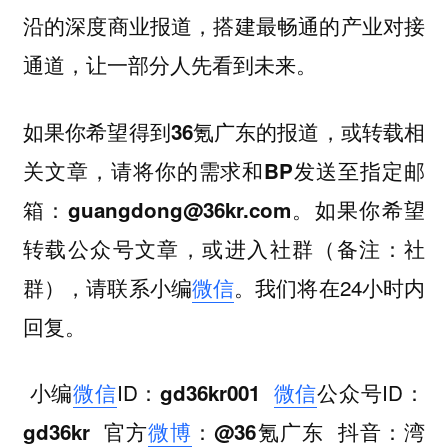
沿的深度商业报道，搭建最畅通的产业对接
通道，让一部分人先看到未来。
如果你希望
，或
得到36氪广东的报道
转载相
，请将你的
关文章
需求和BP发送至指定邮
。如果你希望
箱：guangdong@36kr.com
，或
转载公众号文章
进入社群（备注：社
，请联系小编
微信
。我们将在24小时内
群）
回复。
小编
微信
ID
微信
公众号ID
：gd36kr001
：
官方
微博
抖音
gd36kr
：@36氪广东
：湾