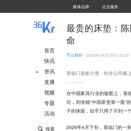
36氪Auto
数字时氪
企业号
未来消费
智能涌现
未来城市
启动Power on
媒体品牌
企业服务
企服点评
36氪出海
36氪研究院
潮生TIDE
36氪企服点评
36Kr研究院
36氪财经
职场bonus
36碳
后浪研究所
36Kr创新咨询
暗涌Waves
硬氪
氪睿研究院
最贵的床垫：陈
命
首页
节点财经
·
2026年04月29日 02:00
快讯
资讯
喜临门老板欠债，给全公司戴上
直播
最新
推荐
创投
财经
视频
在中国家具行业的版图上，喜
汽车
AI
坊，到坐稳“中国床垫第一股”
专题
科技
项目推荐
子的体面，似乎只用了不到一
活动
专精特新
安徽
2026年4月下旬，喜临门的
搜索