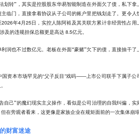
法划转”，其实是控股股东华易智能制造在外面欠了债，私下拿
债主临门，直接拿着协议从子公司的账户里把钱划走了。更令人
2026年4月25日，实控人陈阿裕及其关联方累计非经营性占用
而涉及的违规担保总额更是高达 8.5亿元。
利润也不过数亿元。老板在外面“豪赌”欠下的债，直接抽干了
国资本市场罕见的“父子反目”戏码——上市公司联手下属子公
人。
告自己”的魔幻现实主义操作，看似是公司治理的自我纠偏，实
。但在旁观者看来，这更像是家族企业在规矩面前的一次集体崩
”的财富迷途