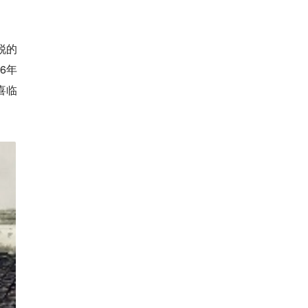
锐的
6年
喜临