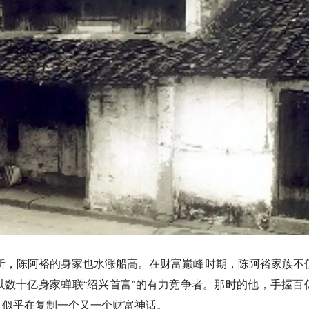
交所，陈阿裕的身家也水涨船高。在财富巅峰时期，陈阿裕家族不
数十亿身家蝉联“绍兴首富”的有力竞争者。那时的他，手握百
，似乎在复制一个又一个财富神话。