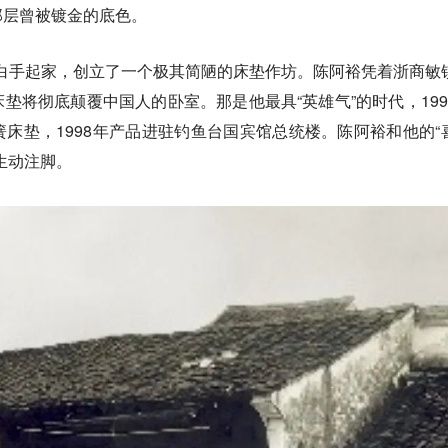
那层曾被镀金的底色。
绍兴白手起家，创立了一个极其简陋的床垫作坊。陈阿裕凭着浙商敏
垫将彻底颠覆中国人的卧室。那是他最具“英雄气”的时代，199
床垫，1998年产品进驻钓鱼台国宾馆总统楼。陈阿裕和他的“
生动注脚。