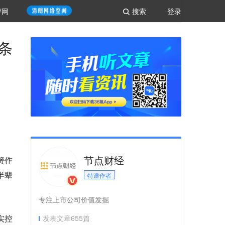
评网
搜索
登录
条
节点财经
簧作
半辈
特邀作者
专注上市公司价值发掘
实控
发表文章
655
篇