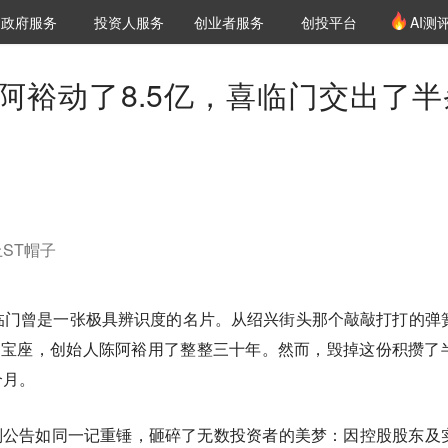
创投发布
项目推荐
核心服务
LP源计划
政府服务
投资人服务
创业者服务
创投平台
AI测
36氪Pro
VClub
VClub投资机构库
创投氪堂
城市之窗
投资机构职位推介
企业入驻
投资人认证
阿裕动了8.5亿，喜临门交出了半
ST帽子
临门曾是一张极具辨识度的名片。从绍兴街头那个敲敲打打的弹
的宝座，创始人陈阿裕用了整整三十年。然而，毁掉这份积攒了
个月。
一则公告如同一记重锤，砸碎了无数投资者的美梦：因控股股东及