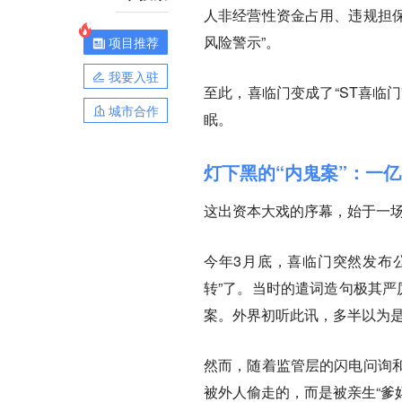
人非经营性资金占用、违规担保
风险警示”。
项目推荐
我要入驻
至此，喜临门变成了“ST喜临
城市合作
眠。
灯下黑的“内鬼案”：一亿
这出资本大戏的序幕，始于一场
今年3月底，喜临门突然发布
转”了。当时的遣词造句极其严
案。外界初听此讯，多半以为
然而，随着监管层的闪电问询
被外人偷走的，而是被亲生“爹