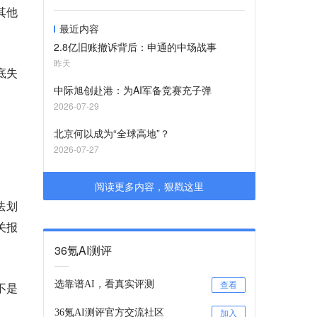
其他
最近内容
2.8亿旧账撤诉背后：申通的中场战事
昨天
底失
中际旭创赴港：为AI军备竞赛充子弹
2026-07-29
北京何以成为“全球高地”？
2026-07-27
阅读更多内容，狠戳这里
法划
关报
36氪AI测评
选靠谱AI，看真实评测
不是
查看
36氪AI测评官方交流社区
加入