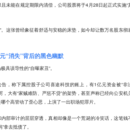
且未能在规定期限内清偿，公司股票将于4月28日起正式实施“
门”。这张曾经象征着舒适与安稳的床垫，如今却让数万名股东彻
元“消失”背后的黑色幽默
极具误导性的“自曝家丑”。
公告，称下属控股子公司喜途科技的账上，有1亿元资金被“非
厉，大有“家贼难防、严惩不贷”的架势，甚至声称已经向公安机
是哪个高管动了歪心思，上演了一出职场犯罪片。
和内部审计的层层穿透，真相却像是一个荒诞的冷笑话，这笔钱
妈”拿去抵债了。